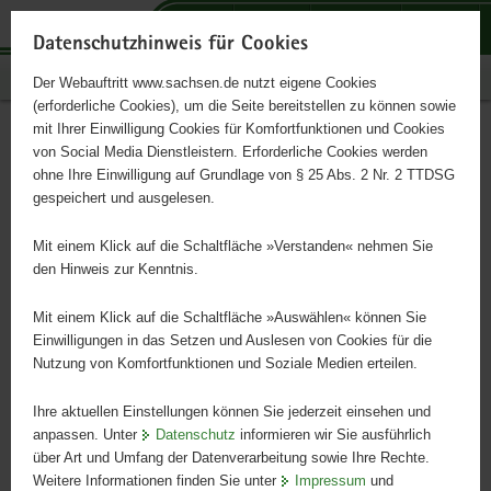
P
P
P
H
S
o
o
o
a
e
Datenschutzhinweis für Cookies
r
r
r
u
r
Publikationen
Der Webauftritt www.sachsen.de nutzt eigene Cookies
t
t
t
p
v
(erforderliche Cookies), um die Seite bereitstellen zu können sowie
a
a
a
t
i
mit Ihrer Einwilligung Cookies für Komfortfunktionen und Cookies
l
l
l
i
c
Umweltdaten 2021
Hauptinhalt
von Social Media Dienstleistern. Erforderliche Cookies werden
ü
n
t
n
e
ohne Ihre Einwilligung auf Grundlage von § 25 Abs. 2 Nr. 2 TTDSG
b
a
h
h
gespeichert und ausgelesen.
e
v
e
a
r
i
m
l
Mit einem Klick auf die Schaltfläche »Verstanden« nehmen Sie
g
g
e
t
den Hinweis zur Kenntnis.
r
a
n
e
t
Mit einem Klick auf die Schaltfläche »Auswählen« können Sie
i
i
Einwilligungen in das Setzen und Auslesen von Cookies für die
Nutzung von Komfortfunktionen und Soziale Medien erteilen.
f
o
e
n
Ihre aktuellen Einstellungen können Sie jederzeit einsehen und
n
anpassen. Unter
Datenschutz
informieren wir Sie ausführlich
d
Umweltdaten 2021
©
über Art und Umfang der Datenverarbeitung sowie Ihre Rechte.
e
Umweltdaten
Weitere Informationen finden Sie unter
Impressum
und
2021
N