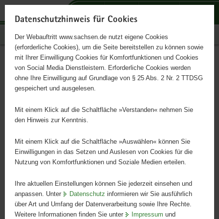
P
P
P
H
S
o
o
o
a
e
Datenschutzhinweis für Cookies
r
r
r
u
r
Publikationen
Der Webauftritt www.sachsen.de nutzt eigene Cookies
t
t
t
p
v
(erforderliche Cookies), um die Seite bereitstellen zu können sowie
a
a
a
t
i
mit Ihrer Einwilligung Cookies für Komfortfunktionen und Cookies
l
l
l
i
c
Natur ist glücklich ...
Hauptinhalt
von Social Media Dienstleistern. Erforderliche Cookies werden
ü
n
t
n
e
ohne Ihre Einwilligung auf Grundlage von § 25 Abs. 2 Nr. 2 TTDSG
b
a
h
h
gespeichert und ausgelesen.
e
v
e
a
Postkarte
r
i
m
l
Mit einem Klick auf die Schaltfläche »Verstanden« nehmen Sie
g
g
e
t
den Hinweis zur Kenntnis.
r
a
n
e
t
Mit einem Klick auf die Schaltfläche »Auswählen« können Sie
i
i
Einwilligungen in das Setzen und Auslesen von Cookies für die
Nutzung von Komfortfunktionen und Soziale Medien erteilen.
f
o
e
n
Ihre aktuellen Einstellungen können Sie jederzeit einsehen und
n
anpassen. Unter
Datenschutz
informieren wir Sie ausführlich
d
über Art und Umfang der Datenverarbeitung sowie Ihre Rechte.
e
Weitere Informationen finden Sie unter
Impressum
und
N