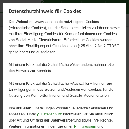
P
P
P
H
S
o
o
o
a
e
Datenschutzhinweis für Cookies
r
r
r
u
r
Publikationen
Der Webauftritt www.sachsen.de nutzt eigene Cookies
t
t
t
p
v
(erforderliche Cookies), um die Seite bereitstellen zu können sowie
a
a
a
t
i
mit Ihrer Einwilligung Cookies für Komfortfunktionen und Cookies
l
l
l
i
c
Umsetzungsbericht zur
Hauptinhalt
von Social Media Dienstleistern. Erforderliche Cookies werden
ü
n
t
n
e
ohne Ihre Einwilligung auf Grundlage von § 25 Abs. 2 Nr. 2 TTDSG
Hebammenstudie Sachsen
b
a
h
h
gespeichert und ausgelesen.
e
v
e
a
r
i
m
l
Mit einem Klick auf die Schaltfläche »Verstanden« nehmen Sie
g
g
e
t
den Hinweis zur Kenntnis.
r
a
n
e
t
Mit einem Klick auf die Schaltfläche »Auswählen« können Sie
i
i
Einwilligungen in das Setzen und Auslesen von Cookies für die
Nutzung von Komfortfunktionen und Soziale Medien erteilen.
f
o
e
n
Ihre aktuellen Einstellungen können Sie jederzeit einsehen und
n
anpassen. Unter
Datenschutz
informieren wir Sie ausführlich
d
über Art und Umfang der Datenverarbeitung sowie Ihre Rechte.
e
Weitere Informationen finden Sie unter
Impressum
und
N