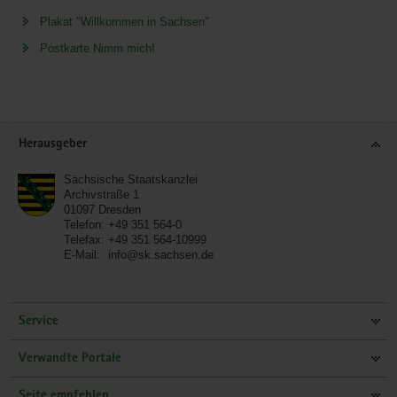
Plakat "Willkommen in Sachsen"
Postkarte Nimm mich!
Service
Herausgeber
Sächsische Staatskanzlei
Archivstraße 1
01097
Dresden
Telefon:
+49 351 564-0
Telefax:
+49 351 564-10999
E-Mail:
info@sk.sachsen.de
Service
Verwandte Portale
Seite empfehlen