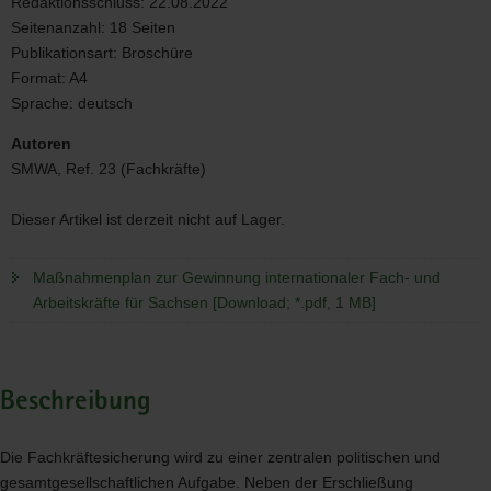
Redaktionsschluss:
22.08.2022
Arbeitskräfte
Seitenanzahl:
18 Seiten
für
Sachsen
Publikationsart:
Broschüre
Format:
A4
Sprache:
deutsch
Autoren
SMWA, Ref. 23 (Fachkräfte)
Dieser Artikel ist derzeit nicht auf Lager.
Maßnahmenplan zur Gewinnung internationaler Fach- und
Arbeitskräfte für Sachsen [Download; *.pdf, 1 MB]
Beschreibung
Die Fachkräftesicherung wird zu einer zentralen politischen und
gesamtgesellschaftlichen Aufgabe. Neben der Erschließung