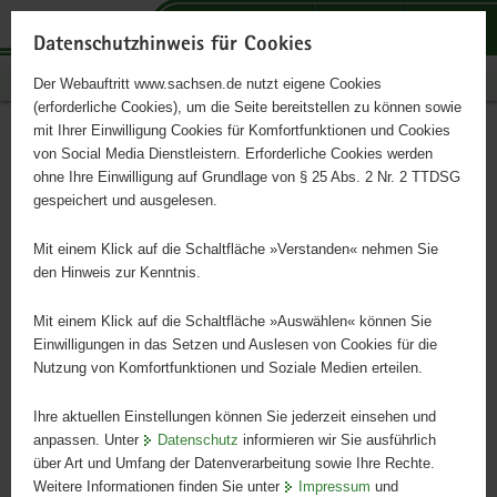
P
P
P
H
S
o
o
o
a
e
Datenschutzhinweis für Cookies
r
r
r
u
r
Publikationen
Der Webauftritt www.sachsen.de nutzt eigene Cookies
t
t
t
p
v
(erforderliche Cookies), um die Seite bereitstellen zu können sowie
a
a
a
t
i
mit Ihrer Einwilligung Cookies für Komfortfunktionen und Cookies
l
l
l
i
c
Maßnahmenplan zur
Hauptinhalt
von Social Media Dienstleistern. Erforderliche Cookies werden
ü
n
t
n
e
ohne Ihre Einwilligung auf Grundlage von § 25 Abs. 2 Nr. 2 TTDSG
Gewinnung internationaler
b
a
h
h
gespeichert und ausgelesen.
e
v
e
a
Fach- und Arbeitskräfte für
r
i
m
l
Mit einem Klick auf die Schaltfläche »Verstanden« nehmen Sie
g
g
e
t
den Hinweis zur Kenntnis.
Sachsen
r
a
n
e
t
Mit einem Klick auf die Schaltfläche »Auswählen« können Sie
i
i
Einwilligungen in das Setzen und Auslesen von Cookies für die
Nutzung von Komfortfunktionen und Soziale Medien erteilen.
f
o
e
n
Ihre aktuellen Einstellungen können Sie jederzeit einsehen und
n
anpassen. Unter
Datenschutz
informieren wir Sie ausführlich
d
über Art und Umfang der Datenverarbeitung sowie Ihre Rechte.
e
Weitere Informationen finden Sie unter
Impressum
und
N