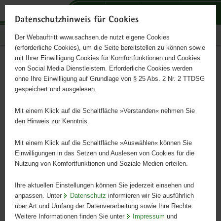
P
P
P
H
S
o
o
o
a
e
Datenschutzhinweis für Cookies
r
r
r
u
r
Publikationen
Der Webauftritt www.sachsen.de nutzt eigene Cookies
t
t
t
p
v
(erforderliche Cookies), um die Seite bereitstellen zu können sowie
a
a
a
t
i
mit Ihrer Einwilligung Cookies für Komfortfunktionen und Cookies
l
l
l
i
c
Rote Liste Land- und
Hauptinhalt
von Social Media Dienstleistern. Erforderliche Cookies werden
ü
n
t
n
e
ohne Ihre Einwilligung auf Grundlage von § 25 Abs. 2 Nr. 2 TTDSG
Süßwassermollusken
b
a
h
h
gespeichert und ausgelesen.
e
v
e
a
r
i
m
l
Mit einem Klick auf die Schaltfläche »Verstanden« nehmen Sie
g
g
e
t
den Hinweis zur Kenntnis.
r
a
n
e
t
Mit einem Klick auf die Schaltfläche »Auswählen« können Sie
i
i
Einwilligungen in das Setzen und Auslesen von Cookies für die
Nutzung von Komfortfunktionen und Soziale Medien erteilen.
f
o
e
n
Ihre aktuellen Einstellungen können Sie jederzeit einsehen und
n
anpassen. Unter
Datenschutz
informieren wir Sie ausführlich
d
über Art und Umfang der Datenverarbeitung sowie Ihre Rechte.
e
Weitere Informationen finden Sie unter
Impressum
und
N