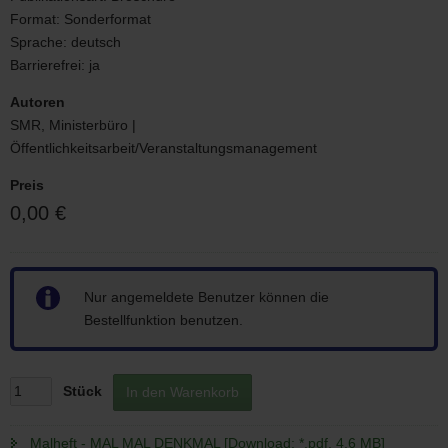
Format:
Sonderformat
Sprache:
deutsch
Barrierefrei:
ja
Autoren
SMR, Ministerbüro |
Öffentlichkeitsarbeit/Veranstaltungsmanagement
Preis
0,00 €
Hinweis
Nur angemeldete Benutzer können die
Bestellfunktion benutzen.
Stück
In den Warenkorb
Malheft - MAL MAL DENKMAL [Download; *.pdf, 4,6 MB]