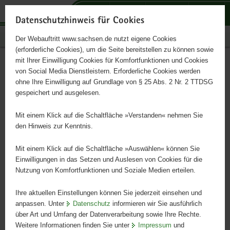
P
P
P
H
S
o
o
o
a
e
Datenschutzhinweis für Cookies
r
r
r
u
r
Publikationen
Der Webauftritt www.sachsen.de nutzt eigene Cookies
t
t
t
p
v
(erforderliche Cookies), um die Seite bereitstellen zu können sowie
a
a
a
t
i
mit Ihrer Einwilligung Cookies für Komfortfunktionen und Cookies
l
l
l
i
c
MAL MAL DENKMAL
Hauptinhalt
von Social Media Dienstleistern. Erforderliche Cookies werden
ü
n
t
n
e
ohne Ihre Einwilligung auf Grundlage von § 25 Abs. 2 Nr. 2 TTDSG
b
a
h
h
gespeichert und ausgelesen.
e
v
e
a
Mit Jack Check mitten rein in die Denkmalpflege und den
r
i
m
l
denkmalschutz in Sachsen
Mit einem Klick auf die Schaltfläche »Verstanden« nehmen Sie
g
g
e
t
den Hinweis zur Kenntnis.
r
a
n
e
t
Mit einem Klick auf die Schaltfläche »Auswählen« können Sie
i
i
Einwilligungen in das Setzen und Auslesen von Cookies für die
Nutzung von Komfortfunktionen und Soziale Medien erteilen.
f
o
e
n
Ihre aktuellen Einstellungen können Sie jederzeit einsehen und
n
anpassen. Unter
Datenschutz
informieren wir Sie ausführlich
d
über Art und Umfang der Datenverarbeitung sowie Ihre Rechte.
e
Weitere Informationen finden Sie unter
Impressum
und
N