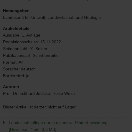
Landschaftspflege
durch
Herausgeber
extensive
Landesamt für Umwelt, Landwirtschaft und Geologie
Rinderbeweidung
Artikeldetails
Ausgabe:
1. Auflage
Redaktionsschluss:
15.11.2022
Seitenanzahl:
91 Seiten
Publikationsart:
Schriftenreihe
Format:
A4
Sprache:
deutsch
Barrierefrei:
ja
Autoren
Prof. Dr. Eckhard Jedicke, Heike Weidt
Dieser Artikel ist derzeit nicht auf Lager.
Landschaftspflege durch extensive Rinderbeweidung
[Download; *.pdf, 3,6 MB]