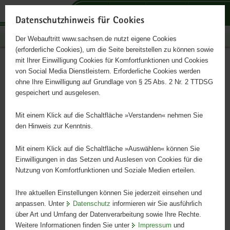
P
P
P
H
S
o
o
o
a
e
Datenschutzhinweis für Cookies
r
r
r
u
r
Publikationen
Der Webauftritt www.sachsen.de nutzt eigene Cookies
t
t
t
p
v
(erforderliche Cookies), um die Seite bereitstellen zu können sowie
a
a
a
t
i
mit Ihrer Einwilligung Cookies für Komfortfunktionen und Cookies
l
l
l
i
c
Landschaftspflege durch
Hauptinhalt
von Social Media Dienstleistern. Erforderliche Cookies werden
ü
n
t
n
e
ohne Ihre Einwilligung auf Grundlage von § 25 Abs. 2 Nr. 2 TTDSG
extensive Rinderbeweidung
b
a
h
h
gespeichert und ausgelesen.
e
v
e
a
r
i
m
l
Mit einem Klick auf die Schaltfläche »Verstanden« nehmen Sie
Schriftenreihe des LfULG, Heft 29/2022
g
g
e
t
den Hinweis zur Kenntnis.
r
a
n
e
t
Mit einem Klick auf die Schaltfläche »Auswählen« können Sie
i
i
Einwilligungen in das Setzen und Auslesen von Cookies für die
Nutzung von Komfortfunktionen und Soziale Medien erteilen.
f
o
e
n
Ihre aktuellen Einstellungen können Sie jederzeit einsehen und
n
anpassen. Unter
Datenschutz
informieren wir Sie ausführlich
d
über Art und Umfang der Datenverarbeitung sowie Ihre Rechte.
e
Weitere Informationen finden Sie unter
Impressum
und
N