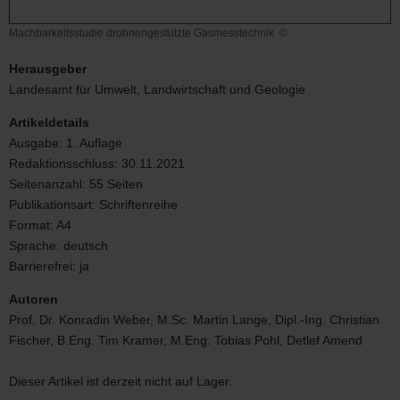
Machbarkeitsstudie drohnengestützte Gasmesstechnik
©
Machbarkeitsstudie
drohnengestützte
Herausgeber
Gasmesstechnik
Landesamt für Umwelt, Landwirtschaft und Geologie
Artikeldetails
Ausgabe:
1. Auflage
Redaktionsschluss:
30.11.2021
Seitenanzahl:
55 Seiten
Publikationsart:
Schriftenreihe
Format:
A4
Sprache:
deutsch
Barrierefrei:
ja
Autoren
Prof. Dr. Konradin Weber, M.Sc. Martin Lange, Dipl.-Ing. Christian
Fischer, B.Eng. Tim Kramer, M.Eng. Tobias Pohl, Detlef Amend
Dieser Artikel ist derzeit nicht auf Lager.