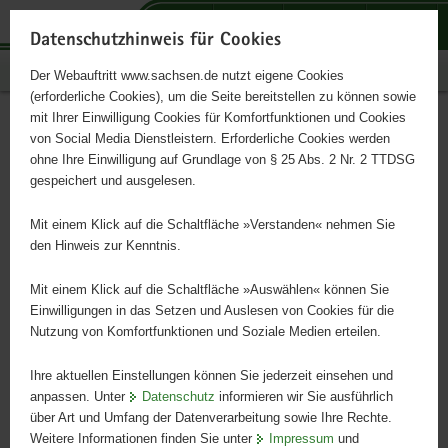
P
P
P
H
S
o
o
o
a
e
Datenschutzhinweis für Cookies
r
r
r
u
r
Publikationen
Der Webauftritt www.sachsen.de nutzt eigene Cookies
t
t
t
p
v
(erforderliche Cookies), um die Seite bereitstellen zu können sowie
a
a
a
t
i
mit Ihrer Einwilligung Cookies für Komfortfunktionen und Cookies
l
l
l
i
c
Machbarkeitsstudie
Hauptinhalt
von Social Media Dienstleistern. Erforderliche Cookies werden
ü
n
t
n
e
ohne Ihre Einwilligung auf Grundlage von § 25 Abs. 2 Nr. 2 TTDSG
drohnengestützte
b
a
h
h
gespeichert und ausgelesen.
e
v
e
a
Gasmesstechnik
r
i
m
l
Mit einem Klick auf die Schaltfläche »Verstanden« nehmen Sie
g
g
e
t
den Hinweis zur Kenntnis.
r
a
n
Schriftenreihe des LfULG, Heft 2/2023
e
t
Mit einem Klick auf die Schaltfläche »Auswählen« können Sie
i
i
Einwilligungen in das Setzen und Auslesen von Cookies für die
Nutzung von Komfortfunktionen und Soziale Medien erteilen.
f
o
e
n
Ihre aktuellen Einstellungen können Sie jederzeit einsehen und
n
anpassen. Unter
Datenschutz
informieren wir Sie ausführlich
d
über Art und Umfang der Datenverarbeitung sowie Ihre Rechte.
e
Weitere Informationen finden Sie unter
Impressum
und
N