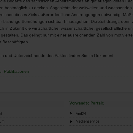
die Bedarfe des sächsischen Arbeitsmarktes an gut ausgebildeten Fac
ten bestmöglich zu decken. Angesichts der weltweiten und wachsenden
reichen dieses Ziels außerordentliche Anstrengungen notwendig. Ma
 bisherige Bemühungen sichtbar hinausgehen. Die Zeit drängt, denn w
 in Zukunft die wirtschaftliche, wissenschaftliche, gesellschaftliche un
 gestalten. Das gelingt nur mit einer ausreichenden Zahl von motiviert
en Beschäftigten.
en und Unterzeichnende des Paktes finden Sie im Dokument
u: Publikationen
Verwandte Portale
ht
Amt24
sum
Medienservice