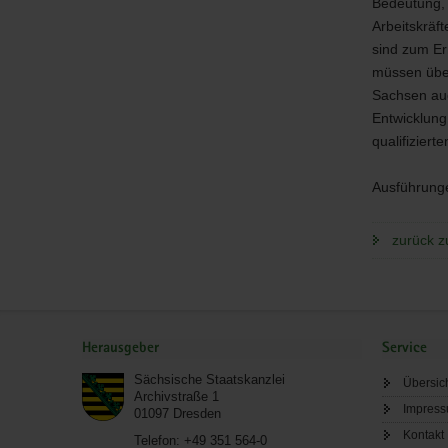
Bedeutung, 
Cover
Arbeitskräf
sind zum Er
müssen über
Sachsen auch
Entwicklung
qualifiziert
Ausführung
zurück z
Service
Herausgeber
Service
Sächsische Staatskanzlei
Übersic
Archivstraße 1
Impres
01097
Dresden
Kontakt
Telefon:
+49 351 564-0