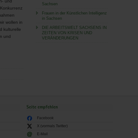
h- und
Sachsen
 Konkurrenz
Frauen in der Künstlichen Intelligenz
ßnahmen
in Sachsen
ir wollen in
DIE ARBEITSWELT SACHSENS IN
d kulturelle
ZEITEN VON KRISEN UND
en und
VERÄNDERUNGEN
Seite empfehlen
Facebook
X (vormals Twitter)
E-Mail