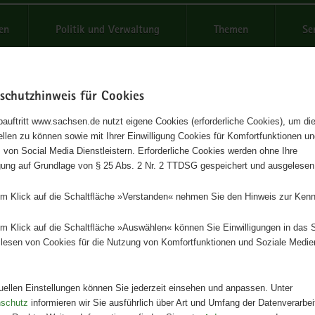
reifende
en
Politik und Verwaltung
Themen
Se
schutzhinweis für Cookies
Schrif
auftritt www.sachsen.de nutzt eigene Cookies (erforderliche Cookies), um die
tellen zu können sowie mit Ihrer Einwilligung Cookies für Komfortfunktionen u
 zur Gewinnung internationale
t
 von Social Media Dienstleistern. Erforderliche Cookies werden ohne Ihre
igung auf Grundlage von § 25 Abs. 2 Nr. 2 TTDSG gespeichert und ausgelesen
kräfte für Sachsen
em Klick auf die Schaltfläche »Verstanden« nehmen Sie den Hinweis zur Kenn
Herausgeber
em Klick auf die Schaltfläche »Auswählen« können Sie Einwilligungen in das 
Staatsministerium für Wirtschaft, A
lesen von Cookies für die Nutzung von Komfortfunktionen und Soziale Medie
Energie und Klimaschutz
Artikeldetails
tuellen Einstellungen können Sie jederzeit einsehen und anpassen. Unter
Ausgabe:
1. Auflage
nschutz
informieren wir Sie ausführlich über Art und Umfang der Datenverarbe
Redaktionsschluss:
06.04.2023