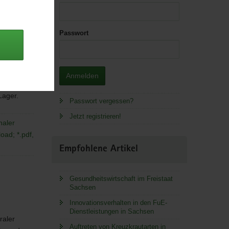
Passwort
Anmelden
 Lager.
Passwort vergessen?
Jetzt registrieren!
naler
oad; *.pdf,
Empfohlene Artikel
Gesundheitswirtschaft im Freistaat
Sachsen
Innovationsverhalten in den FuE-
Dienstleistungen in Sachsen
raler
Auftreten von Kreuzkrautarten in