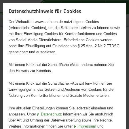
P
P
P
H
S
o
o
o
a
e
Datenschutzhinweis für Cookies
r
r
r
u
r
Publikationen
Der Webauftritt www.sachsen.de nutzt eigene Cookies
t
t
t
p
v
(erforderliche Cookies), um die Seite bereitstellen zu können sowie
a
a
a
t
i
mit Ihrer Einwilligung Cookies für Komfortfunktionen und Cookies
l
l
l
i
c
Diskriminierung erlebt?!
Hauptinhalt
von Social Media Dienstleistern. Erforderliche Cookies werden
ü
n
t
n
e
ohne Ihre Einwilligung auf Grundlage von § 25 Abs. 2 Nr. 2 TTDSG
b
a
h
h
gespeichert und ausgelesen.
e
v
e
a
Diskriminierungserfahrungen in Sachsen
r
i
m
l
Mit einem Klick auf die Schaltfläche »Verstanden« nehmen Sie
g
g
e
t
den Hinweis zur Kenntnis.
r
a
n
e
t
Mit einem Klick auf die Schaltfläche »Auswählen« können Sie
i
i
Einwilligungen in das Setzen und Auslesen von Cookies für die
Nutzung von Komfortfunktionen und Soziale Medien erteilen.
f
o
e
n
Ihre aktuellen Einstellungen können Sie jederzeit einsehen und
n
anpassen. Unter
Datenschutz
informieren wir Sie ausführlich
d
über Art und Umfang der Datenverarbeitung sowie Ihre Rechte.
e
Weitere Informationen finden Sie unter
Impressum
und
N