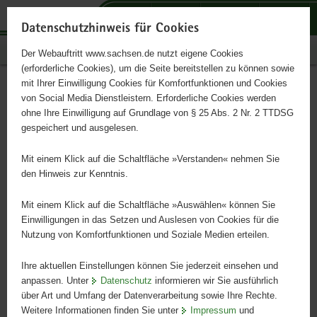
P
P
P
H
S
o
o
o
a
e
Datenschutzhinweis für Cookies
r
r
r
u
r
Publikationen
Der Webauftritt www.sachsen.de nutzt eigene Cookies
t
t
t
p
v
(erforderliche Cookies), um die Seite bereitstellen zu können sowie
a
a
a
t
i
mit Ihrer Einwilligung Cookies für Komfortfunktionen und Cookies
l
l
l
i
c
Schülercamps
Hauptinhalt
von Social Media Dienstleistern. Erforderliche Cookies werden
ü
n
t
n
e
ohne Ihre Einwilligung auf Grundlage von § 25 Abs. 2 Nr. 2 TTDSG
b
a
h
h
gespeichert und ausgelesen.
e
v
e
a
EU-Förderung für Schülerinnen und Schüler
r
i
m
l
Mit einem Klick auf die Schaltfläche »Verstanden« nehmen Sie
g
g
e
t
den Hinweis zur Kenntnis.
r
a
n
e
t
Mit einem Klick auf die Schaltfläche »Auswählen« können Sie
i
i
Einwilligungen in das Setzen und Auslesen von Cookies für die
Nutzung von Komfortfunktionen und Soziale Medien erteilen.
f
o
e
n
Ihre aktuellen Einstellungen können Sie jederzeit einsehen und
n
anpassen. Unter
Datenschutz
informieren wir Sie ausführlich
d
über Art und Umfang der Datenverarbeitung sowie Ihre Rechte.
e
Weitere Informationen finden Sie unter
Impressum
und
N