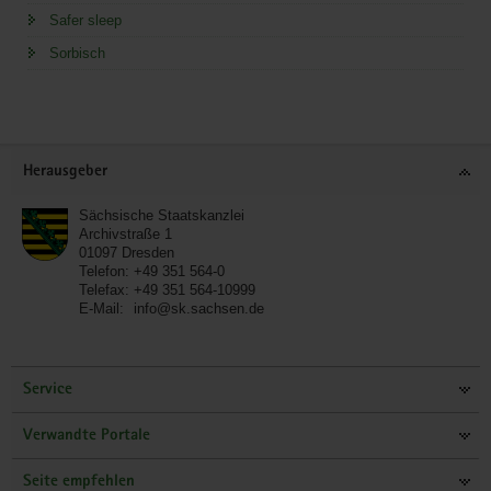
Safer sleep
Sorbisch
Service
Herausgeber
Sächsische Staatskanzlei
Archivstraße 1
01097
Dresden
Telefon:
+49 351 564-0
Telefax:
+49 351 564-10999
E-Mail:
info@sk.sachsen.de
Service
Verwandte Portale
Seite empfehlen