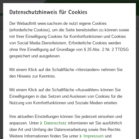
P
P
P
H
S
o
o
o
a
e
Datenschutzhinweis für Cookies
r
r
r
u
r
Publikationen
Der Webauftritt www.sachsen.de nutzt eigene Cookies
t
t
t
p
v
(erforderliche Cookies), um die Seite bereitstellen zu können sowie
a
a
a
t
i
mit Ihrer Einwilligung Cookies für Komfortfunktionen und Cookies
l
l
l
i
c
Schritt für Schritt ins
Hauptinhalt
von Social Media Dienstleistern. Erforderliche Cookies werden
ü
n
t
n
e
ohne Ihre Einwilligung auf Grundlage von § 25 Abs. 2 Nr. 2 TTDSG
Berufsleben
b
a
h
h
gespeichert und ausgelesen.
e
v
e
a
r
i
m
l
Mit einem Klick auf die Schaltfläche »Verstanden« nehmen Sie
EU-Förderung für Langzeitarbeitslose
g
g
e
t
den Hinweis zur Kenntnis.
r
a
n
e
t
Mit einem Klick auf die Schaltfläche »Auswählen« können Sie
i
i
Einwilligungen in das Setzen und Auslesen von Cookies für die
Nutzung von Komfortfunktionen und Soziale Medien erteilen.
f
o
e
n
Ihre aktuellen Einstellungen können Sie jederzeit einsehen und
n
anpassen. Unter
Datenschutz
informieren wir Sie ausführlich
d
über Art und Umfang der Datenverarbeitung sowie Ihre Rechte.
e
Weitere Informationen finden Sie unter
Impressum
und
N