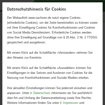
P
P
P
H
S
o
o
o
a
e
Datenschutzhinweis für Cookies
r
r
r
u
r
Publikationen
Der Webauftritt www.sachsen.de nutzt eigene Cookies
t
t
t
p
v
(erforderliche Cookies), um die Seite bereitstellen zu können sowie
a
a
a
t
i
mit Ihrer Einwilligung Cookies für Komfortfunktionen und Cookies
l
l
l
i
c
Zeitschrift KLASSE 03/2023
Hauptinhalt
von Social Media Dienstleistern. Erforderliche Cookies werden
ü
n
t
n
e
ohne Ihre Einwilligung auf Grundlage von § 25 Abs. 2 Nr. 2 TTDSG
b
a
h
h
gespeichert und ausgelesen.
e
v
e
a
Das Magazin für Schulen in Sachsen
r
i
m
l
Mit einem Klick auf die Schaltfläche »Verstanden« nehmen Sie
g
g
e
t
den Hinweis zur Kenntnis.
r
a
n
e
t
Mit einem Klick auf die Schaltfläche »Auswählen« können Sie
i
i
Einwilligungen in das Setzen und Auslesen von Cookies für die
Nutzung von Komfortfunktionen und Soziale Medien erteilen.
f
o
e
n
Ihre aktuellen Einstellungen können Sie jederzeit einsehen und
n
anpassen. Unter
Datenschutz
informieren wir Sie ausführlich
d
über Art und Umfang der Datenverarbeitung sowie Ihre Rechte.
e
Weitere Informationen finden Sie unter
Impressum
und
N