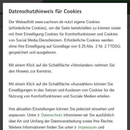
P
P
P
H
S
o
o
o
a
e
Datenschutzhinweis für Cookies
r
r
r
u
r
Publikationen
Der Webauftritt www.sachsen.de nutzt eigene Cookies
t
t
t
p
v
(erforderliche Cookies), um die Seite bereitstellen zu können sowie
a
a
a
t
i
mit Ihrer Einwilligung Cookies für Komfortfunktionen und Cookies
l
l
l
i
c
Lustiger Honig
Hauptinhalt
von Social Media Dienstleistern. Erforderliche Cookies werden
ü
n
t
n
e
ohne Ihre Einwilligung auf Grundlage von § 25 Abs. 2 Nr. 2 TTDSG
b
a
h
h
gespeichert und ausgelesen.
e
v
e
a
Ausmalkarte zum Regionalportal
r
i
m
l
Mit einem Klick auf die Schaltfläche »Verstanden« nehmen Sie
g
g
e
t
den Hinweis zur Kenntnis.
r
a
n
e
t
Mit einem Klick auf die Schaltfläche »Auswählen« können Sie
i
i
Einwilligungen in das Setzen und Auslesen von Cookies für die
Nutzung von Komfortfunktionen und Soziale Medien erteilen.
f
o
e
n
Ihre aktuellen Einstellungen können Sie jederzeit einsehen und
n
anpassen. Unter
Datenschutz
informieren wir Sie ausführlich
d
über Art und Umfang der Datenverarbeitung sowie Ihre Rechte.
e
Weitere Informationen finden Sie unter
Impressum
und
N