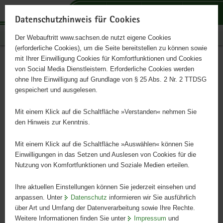
P
P
P
H
S
o
o
o
a
e
Datenschutzhinweis für Cookies
r
r
r
u
r
Publikationen
Der Webauftritt www.sachsen.de nutzt eigene Cookies
t
t
t
p
v
(erforderliche Cookies), um die Seite bereitstellen zu können sowie
a
a
a
t
i
mit Ihrer Einwilligung Cookies für Komfortfunktionen und Cookies
l
l
l
i
c
Sechster Bericht zur Lage des
Hauptinhalt
von Social Media Dienstleistern. Erforderliche Cookies werden
ü
n
t
n
e
ohne Ihre Einwilligung auf Grundlage von § 25 Abs. 2 Nr. 2 TTDSG
sorbischen Volkes
b
a
h
h
gespeichert und ausgelesen.
e
v
e
a
r
i
m
l
Mit einem Klick auf die Schaltfläche »Verstanden« nehmen Sie
Šesta rozprawa wo połoženju serbskeho
g
g
e
t
den Hinweis zur Kenntnis.
r
a
n
ludu
e
t
Mit einem Klick auf die Schaltfläche »Auswählen« können Sie
i
i
Einwilligungen in das Setzen und Auslesen von Cookies für die
Nutzung von Komfortfunktionen und Soziale Medien erteilen.
f
o
e
n
Ihre aktuellen Einstellungen können Sie jederzeit einsehen und
n
anpassen. Unter
Datenschutz
informieren wir Sie ausführlich
d
über Art und Umfang der Datenverarbeitung sowie Ihre Rechte.
e
Weitere Informationen finden Sie unter
Impressum
und
N