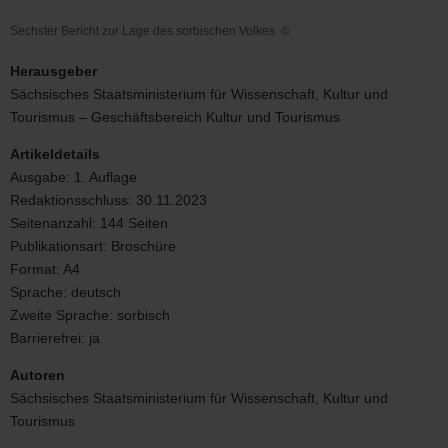
Sechster Bericht zur Lage des sorbischen Volkes
©
Sechster
Bericht
Herausgeber
zur
Sächsisches Staatsministerium für Wissenschaft, Kultur und
Lage
Tourismus – Geschäftsbereich Kultur und Tourismus
des
sorbischen
Artikeldetails
Volkes
Ausgabe:
1. Auflage
Redaktionsschluss:
30.11.2023
Seitenanzahl:
144 Seiten
Publikationsart:
Broschüre
Format:
A4
Sprache:
deutsch
Zweite Sprache:
sorbisch
Barrierefrei:
ja
Autoren
Sächsisches Staatsministerium für Wissenschaft, Kultur und
Tourismus