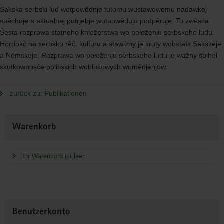
Sakska serbski lud wotpowědnje tutomu wustawowemu nadawkej
spěchuje a aktualnej potrjebje wotpowědujo podpěruje. To zwěsća
Šesta rozprawa statneho knježerstwa wo połoženju serbskeho ludu.
Hordosć na serbsku rěč, kulturu a stawizny je kruty wobstatk Sakskeje
a Němskeje. Rozprawa wo połoženju serbskeho ludu je wažny špihel
skutkownosće politiskich wobłukowych wuměnjenjow.
zurück zu: Publikationen
Weitere
Warenkorb
Information
Ihr Warenkorb ist leer
Benutzerkonto