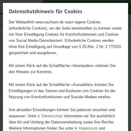
P
P
P
H
S
o
o
o
a
e
Datenschutzhinweis für Cookies
r
r
r
u
r
Publikationen
Der Webauftritt www.sachsen.de nutzt eigene Cookies
t
t
t
p
v
(erforderliche Cookies), um die Seite bereitstellen zu können sowie
a
a
a
t
i
mit Ihrer Einwilligung Cookies für Komfortfunktionen und Cookies
l
l
l
i
c
Regionalbudgets im
Hauptinhalt
von Social Media Dienstleistern. Erforderliche Cookies werden
ü
n
t
n
e
ohne Ihre Einwilligung auf Grundlage von § 25 Abs. 2 Nr. 2 TTDSG
ländlichen Raum
b
a
h
h
gespeichert und ausgelesen.
e
v
e
a
r
i
m
l
Mit einem Klick auf die Schaltfläche »Verstanden« nehmen Sie
Ergebnisse des 4. Aufrufs 2022
g
g
e
t
den Hinweis zur Kenntnis.
r
a
n
e
t
Mit einem Klick auf die Schaltfläche »Auswählen« können Sie
i
i
Einwilligungen in das Setzen und Auslesen von Cookies für die
Nutzung von Komfortfunktionen und Soziale Medien erteilen.
f
o
e
n
Ihre aktuellen Einstellungen können Sie jederzeit einsehen und
n
anpassen. Unter
Datenschutz
informieren wir Sie ausführlich
d
über Art und Umfang der Datenverarbeitung sowie Ihre Rechte.
e
Weitere Informationen finden Sie unter
Impressum
und
N