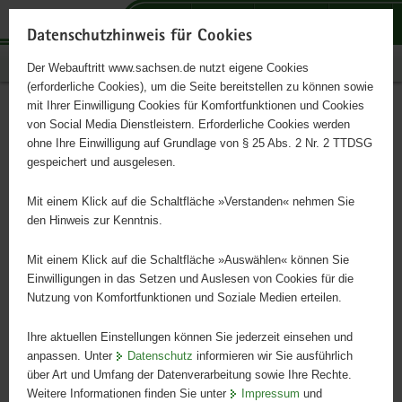
P
P
P
H
S
o
o
o
a
e
Datenschutzhinweis für Cookies
r
r
r
u
r
Publikationen
Der Webauftritt www.sachsen.de nutzt eigene Cookies
t
t
t
p
v
(erforderliche Cookies), um die Seite bereitstellen zu können sowie
a
a
a
t
i
mit Ihrer Einwilligung Cookies für Komfortfunktionen und Cookies
l
l
l
i
c
Deine Stimme zählt!
Hauptinhalt
von Social Media Dienstleistern. Erforderliche Cookies werden
ü
n
t
n
e
ohne Ihre Einwilligung auf Grundlage von § 25 Abs. 2 Nr. 2 TTDSG
Europawahl am 9. Juni
b
a
h
h
gespeichert und ausgelesen.
e
v
e
a
r
i
m
l
Mit einem Klick auf die Schaltfläche »Verstanden« nehmen Sie
Das Magazin zur EU-Förderung für Sachsen
g
g
e
t
den Hinweis zur Kenntnis.
r
a
n
e
t
Mit einem Klick auf die Schaltfläche »Auswählen« können Sie
i
i
Einwilligungen in das Setzen und Auslesen von Cookies für die
Nutzung von Komfortfunktionen und Soziale Medien erteilen.
f
o
e
n
Ihre aktuellen Einstellungen können Sie jederzeit einsehen und
n
anpassen. Unter
Datenschutz
informieren wir Sie ausführlich
d
über Art und Umfang der Datenverarbeitung sowie Ihre Rechte.
e
Weitere Informationen finden Sie unter
Impressum
und
N