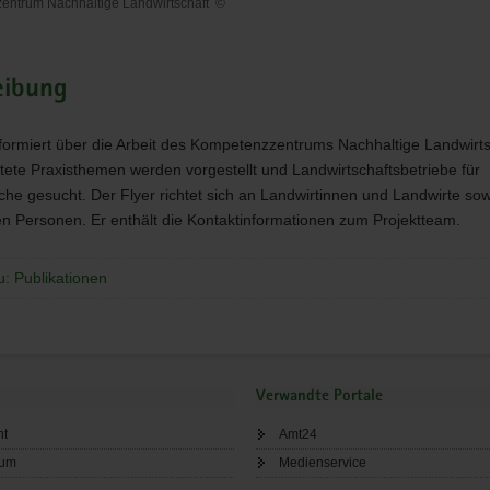
entrum Nachhaltige Landwirtschaft
©
zzentrum
ge
haft
eibung
nformiert über die Arbeit des Kompetenzzentrums Nachhaltige Landwirtsc
tete Praxisthemen werden vorgestellt und Landwirtschaftsbetriebe für
che gesucht. Der Flyer richtet sich an Landwirtinnen und Landwirte sow
ten Personen. Er enthält die Kontaktinformationen zum Projektteam.
u: Publikationen
Verwandte Portale
ht
Amt24
sum
Medienservice