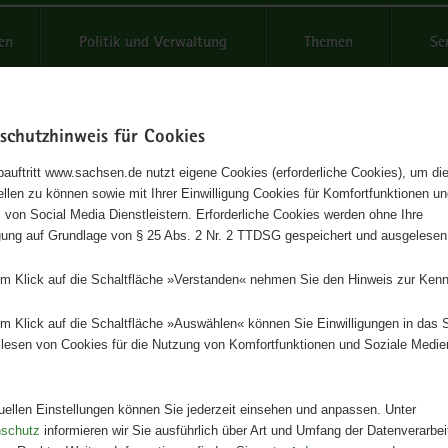
reifende
en
Politik und Verwaltung
Themen
Se
schutzhinweis für Cookies
Schrif
auftritt www.sachsen.de nutzt eigene Cookies (erforderliche Cookies), um die
tellen zu können sowie mit Ihrer Einwilligung Cookies für Komfortfunktionen u
petenzzentrum Nachhaltige
t
 von Social Media Dienstleistern. Erforderliche Cookies werden ohne Ihre
igung auf Grundlage von § 25 Abs. 2 Nr. 2 TTDSG gespeichert und ausgelesen
wirtschaft
em Klick auf die Schaltfläche »Verstanden« nehmen Sie den Hinweis zur Kenn
Herausgeber
em Klick auf die Schaltfläche »Auswählen« können Sie Einwilligungen in das 
Landesamt für Umwelt, Landwirts
lesen von Cookies für die Nutzung von Komfortfunktionen und Soziale Medie
Geologie
Artikeldetails
tuellen Einstellungen können Sie jederzeit einsehen und anpassen. Unter
Ausgabe:
1. Auflage
nschutz
informieren wir Sie ausführlich über Art und Umfang der Datenverarbe
Redaktionsschluss:
16.02.2024