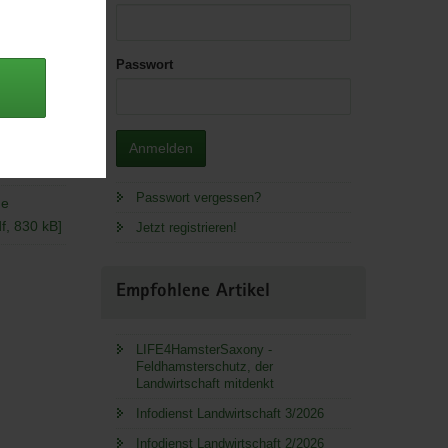
Passwort
Anmelden
 Lager.
Passwort vergessen?
ge
f, 830 kB]
Jetzt registrieren!
Empfohlene Artikel
LIFE4HamsterSaxony -
Feldhamsterschutz, der
Landwirtschaft mitdenkt
Infodienst Landwirtschaft 3/2026
Infodienst Landwirtschaft 2/2026