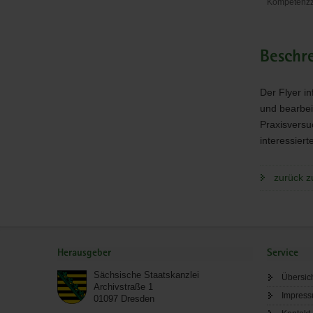
Kompetenzz
Kompeten
Nachhalti
Landwirtsc
Beschr
Der Flyer i
und bearbei
Praxisversu
interessier
zurück z
Service
Herausgeber
Service
Sächsische Staatskanzlei
Übersic
Archivstraße 1
Impres
01097
Dresden