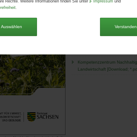
hre Rechte. Weitere Informationen finden Sie unter
Impressum
und
Seitenanzahl:
2 Seiten
refreiheit
.
Publikationsart:
Faltblatt
Format:
DIN-lang
Sprache:
deutsch
Auswählen
Verstanden
Barrierefrei:
ja
Dieser Artikel ist derzeit nicht auf
Kompetenzzentrum Nachhalti
Landwirtschaft [Download; *.pd