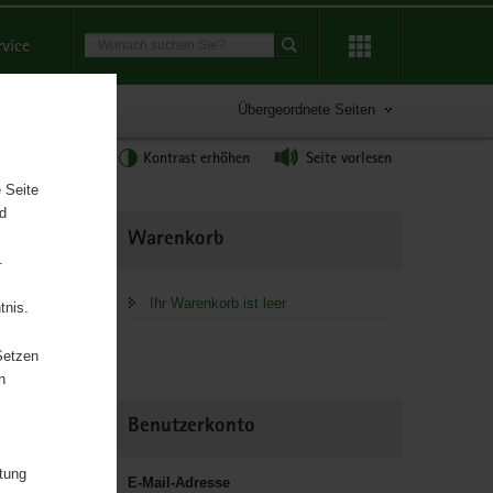
Suchbegriff
rvice
Suche starten
Übergeordnete Seiten
tgröße anpassen
Kontrast erhöhen
Seite vorlesen
 Seite
nd
Weitere
Warenkorb
Information
.
Ihr Warenkorb ist leer
tnis.
Setzen
chaft und
n
Benutzerkonto
itung
E-Mail-Adresse