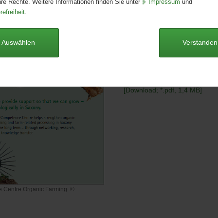
hre Rechte. Weitere Informationen finden Sie unter
Impressum
und
Format:
DIN-lang
refreiheit
.
Sprache:
englisch
Barrierefrei:
ja
Auswählen
Verstanden
Dieser Artikel ist derzeit nicht auf
Competence Centre Organic 
[Download; *.pdf, 1,4 MB]
 Centre Organic Farming
©
ce