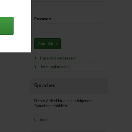
Passwort
 Lager.
Anmelden
Farming
Passwort vergessen?
Jetzt registrieren!
Sprachen
Dieser Artikel ist auch in folgenden
Sprachen erhältlich:
deutsch