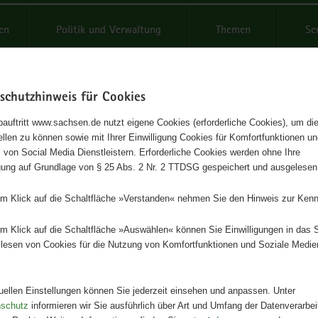
reifende
en
Politik und Verwaltung
Themen
Se
schutzhinweis für Cookies
Schrif
auftritt www.sachsen.de nutzt eigene Cookies (erforderliche Cookies), um die
tellen zu können sowie mit Ihrer Einwilligung Cookies für Komfortfunktionen u
etence Centre Organic Farmi
t
 von Social Media Dienstleistern. Erforderliche Cookies werden ohne Ihre
igung auf Grundlage von § 25 Abs. 2 Nr. 2 TTDSG gespeichert und ausgelesen
Herausgeber
em Klick auf die Schaltfläche »Verstanden« nehmen Sie den Hinweis zur Kenn
Landesamt für Umwelt, Landwirts
Geologie
em Klick auf die Schaltfläche »Auswählen« können Sie Einwilligungen in das 
lesen von Cookies für die Nutzung von Komfortfunktionen und Soziale Medie
Artikeldetails
Ausgabe:
1. Auflage
Redaktionsschluss:
28.02.2024
tuellen Einstellungen können Sie jederzeit einsehen und anpassen. Unter
Seitenanzahl:
6 Seiten
nschutz
informieren wir Sie ausführlich über Art und Umfang der Datenverarbe
Publikationsart:
Faltblatt