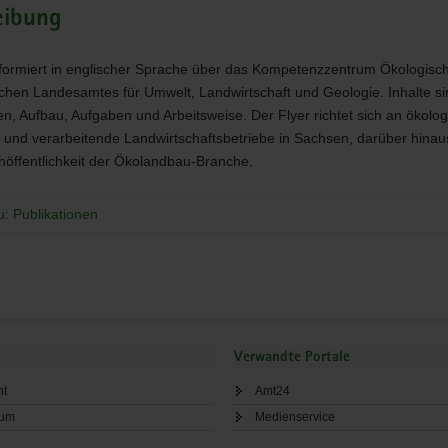
eibung
nformiert in englischer Sprache über das Kompetenzzentrum Ökologis
chen Landesamtes für Umwelt, Landwirtschaft und Geologie. Inhalte s
en, Aufbau, Aufgaben und Arbeitsweise. Der Flyer richtet sich an ökolog
und verarbeitende Landwirtschaftsbetriebe in Sachsen, darüber hinau
höffentlichkeit der Ökolandbau-Branche.
u: Publikationen
Verwandte Portale
ht
Amt24
sum
Medienservice