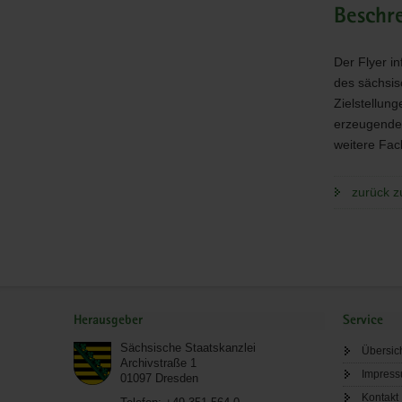
Farming
Beschr
Der Flyer i
des sächsis
Zielstellung
erzeugende 
weitere Fac
zurück z
Service
Herausgeber
Service
Sächsische Staatskanzlei
Übersic
Archivstraße 1
Impres
01097
Dresden
Kontakt