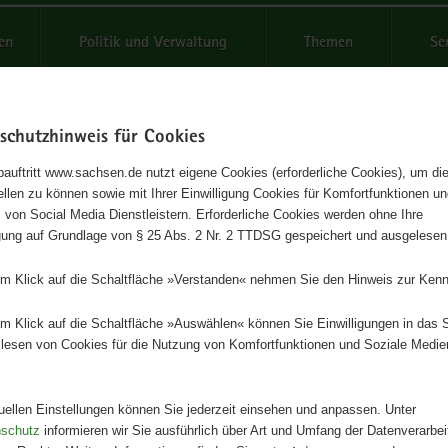
reifende
en
Politik und Verwaltung
Themen
Se
schutzhinweis für Cookies
Schrif
auftritt www.sachsen.de nutzt eigene Cookies (erforderliche Cookies), um die
tellen zu können sowie mit Ihrer Einwilligung Cookies für Komfortfunktionen u
hwarnmelder retten Leben
t
 von Social Media Dienstleistern. Erforderliche Cookies werden ohne Ihre
igung auf Grundlage von § 25 Abs. 2 Nr. 2 TTDSG gespeichert und ausgelesen
Herausgeber
em Klick auf die Schaltfläche »Verstanden« nehmen Sie den Hinweis zur Kenn
Sächsisches Staatsministerium fü
Infrastruktur und Landesentwickl
em Klick auf die Schaltfläche »Auswählen« können Sie Einwilligungen in das 
lesen von Cookies für die Nutzung von Komfortfunktionen und Soziale Medie
Artikeldetails
Ausgabe:
2. Auflage
Redaktionsschluss:
25.06.2024
tuellen Einstellungen können Sie jederzeit einsehen und anpassen. Unter
Seitenanzahl:
8 Seiten
nschutz
informieren wir Sie ausführlich über Art und Umfang der Datenverarbe
Publikationsart:
Faltblatt