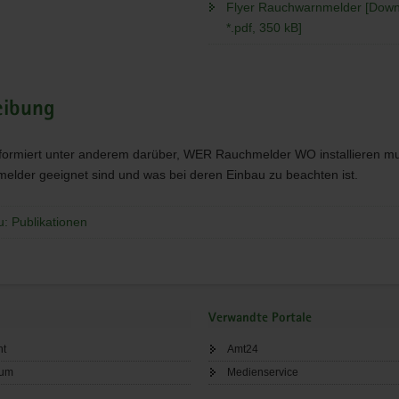
Flyer Rauchwarnmelder [Down
*.pdf, 350 kB]
eibung
nformiert unter anderem darüber,
WER
Rauchmelder WO installieren mu
lder geeignet sind und was bei deren Einbau zu beachten ist.
u: Publikationen
Verwandte Portale
ht
Amt24
sum
Medienservice