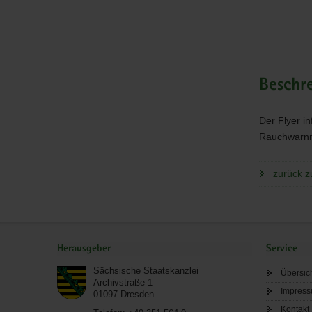
Beschr
Der Flyer i
Rauchwarnme
zurück z
Service
Herausgeber
Service
Sächsische Staatskanzlei
Übersic
Archivstraße 1
Impres
01097
Dresden
Kontakt