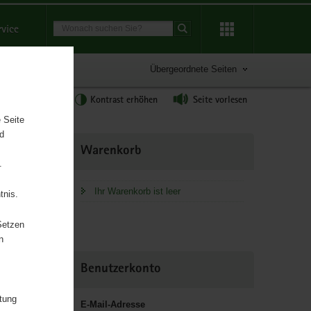
Suchbegriff
rvice
Suche starten
Übergeordnete Seiten
tgröße anpassen
Kontrast erhöhen
Seite vorlesen
 Seite
nd
Weitere
Warenkorb
Information
.
Ihr Warenkorb ist leer
tnis.
r
ung
Setzen
n
Benutzerkonto
itung
E-Mail-Adresse