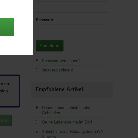
Passwort
Anmelden
Passwort vergessen?
Jetzt registrieren!
utzer
Empfohlene Artikel
ktion
Neues Leben in historischen
Gebäuden
korb
Grüne Lebensräume im Dorf
Arbeitshilfe zur Nutzung des GWN
Viewers