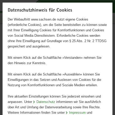
P
P
P
H
S
o
o
o
a
e
Datenschutzhinweis für Cookies
r
r
r
u
r
Publikationen
Der Webauftritt www.sachsen.de nutzt eigene Cookies
t
t
t
p
v
(erforderliche Cookies), um die Seite bereitstellen zu können sowie
a
a
a
t
i
mit Ihrer Einwilligung Cookies für Komfortfunktionen und Cookies
l
l
l
i
c
Talsperre Lichtenberg – Die
Hauptinhalt
von Social Media Dienstleistern. Erforderliche Cookies werden
ü
n
t
n
e
ohne Ihre Einwilligung auf Grundlage von § 25 Abs. 2 Nr. 2 TTDSG
Sanierung
b
a
h
h
gespeichert und ausgelesen.
e
v
e
a
r
i
m
l
Mit einem Klick auf die Schaltfläche »Verstanden« nehmen Sie
g
g
e
t
den Hinweis zur Kenntnis.
r
a
n
e
t
Mit einem Klick auf die Schaltfläche »Auswählen« können Sie
i
i
Einwilligungen in das Setzen und Auslesen von Cookies für die
Nutzung von Komfortfunktionen und Soziale Medien erteilen.
f
o
e
n
Ihre aktuellen Einstellungen können Sie jederzeit einsehen und
n
anpassen. Unter
Datenschutz
informieren wir Sie ausführlich
d
über Art und Umfang der Datenverarbeitung sowie Ihre Rechte.
e
Weitere Informationen finden Sie unter
Impressum
und
N