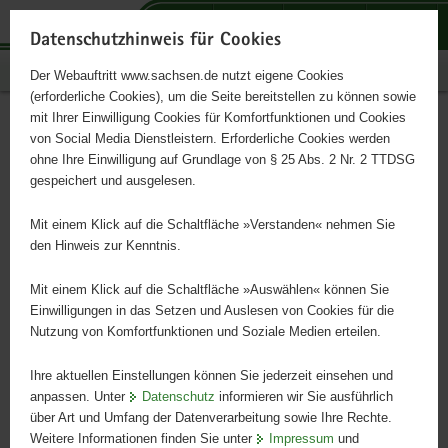
P
P
P
H
S
o
o
o
a
e
Datenschutzhinweis für Cookies
r
r
r
u
r
Publikationen
Der Webauftritt www.sachsen.de nutzt eigene Cookies
t
t
t
p
v
(erforderliche Cookies), um die Seite bereitstellen zu können sowie
a
a
a
t
i
mit Ihrer Einwilligung Cookies für Komfortfunktionen und Cookies
l
l
l
i
c
Location of Saxony 2024
Hauptinhalt
von Social Media Dienstleistern. Erforderliche Cookies werden
ü
n
t
n
e
ohne Ihre Einwilligung auf Grundlage von § 25 Abs. 2 Nr. 2 TTDSG
b
a
h
h
gespeichert und ausgelesen.
e
v
e
a
in comparison with other regions
r
i
m
l
Mit einem Klick auf die Schaltfläche »Verstanden« nehmen Sie
g
g
e
t
den Hinweis zur Kenntnis.
r
a
n
e
t
Mit einem Klick auf die Schaltfläche »Auswählen« können Sie
i
i
Einwilligungen in das Setzen und Auslesen von Cookies für die
Nutzung von Komfortfunktionen und Soziale Medien erteilen.
f
o
e
n
Ihre aktuellen Einstellungen können Sie jederzeit einsehen und
n
anpassen. Unter
Datenschutz
informieren wir Sie ausführlich
d
über Art und Umfang der Datenverarbeitung sowie Ihre Rechte.
e
Weitere Informationen finden Sie unter
Impressum
und
N