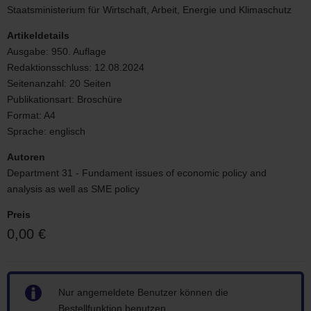
Saxony
Staatsministerium für Wirtschaft, Arbeit, Energie und Klimaschutz
2024
Artikeldetails
Ausgabe:
950. Auflage
Redaktionsschluss:
12.08.2024
Seitenanzahl:
20 Seiten
Publikationsart:
Broschüre
Format:
A4
Sprache:
englisch
Autoren
Department 31 - Fundament issues of economic policy and
analysis as well as SME policy
Preis
0,00 €
Hinweis
Nur angemeldete Benutzer können die
Bestellfunktion benutzen.