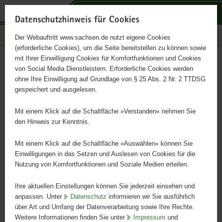
P
P
P
H
S
o
o
o
a
e
Datenschutzhinweis für Cookies
r
r
r
u
r
Publikationen
Der Webauftritt www.sachsen.de nutzt eigene Cookies
t
t
t
p
v
(erforderliche Cookies), um die Seite bereitstellen zu können sowie
a
a
a
t
i
mit Ihrer Einwilligung Cookies für Komfortfunktionen und Cookies
l
l
l
i
c
Plakat Geflügelpest Hahn -
Hauptinhalt
von Social Media Dienstleistern. Erforderliche Cookies werden
ü
n
t
n
e
ohne Ihre Einwilligung auf Grundlage von § 25 Abs. 2 Nr. 2 TTDSG
wetterfest
b
a
h
h
gespeichert und ausgelesen.
e
v
e
a
r
i
m
l
Mit einem Klick auf die Schaltfläche »Verstanden« nehmen Sie
Ich Hahnte es schon!
g
g
e
t
den Hinweis zur Kenntnis.
r
a
n
e
t
Mit einem Klick auf die Schaltfläche »Auswählen« können Sie
i
i
Einwilligungen in das Setzen und Auslesen von Cookies für die
Nutzung von Komfortfunktionen und Soziale Medien erteilen.
f
o
e
n
Ihre aktuellen Einstellungen können Sie jederzeit einsehen und
n
anpassen. Unter
Datenschutz
informieren wir Sie ausführlich
d
über Art und Umfang der Datenverarbeitung sowie Ihre Rechte.
e
Weitere Informationen finden Sie unter
Impressum
und
N