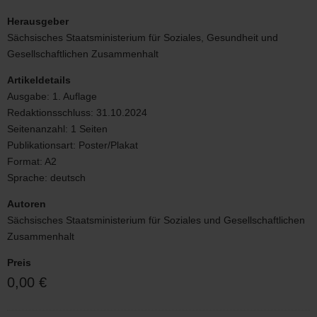
Plakat
Geflügelpest
Herausgeber
Hahn
Sächsisches Staatsministerium für Soziales, Gesundheit und
Gesellschaftlichen Zusammenhalt
Artikeldetails
Ausgabe:
1. Auflage
Redaktionsschluss:
31.10.2024
Seitenanzahl:
1 Seiten
Publikationsart:
Poster/Plakat
Format:
A2
Sprache:
deutsch
Autoren
Sächsisches Staatsministerium für Soziales und Gesellschaftlichen
Zusammenhalt
Preis
0,00 €