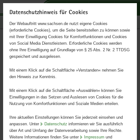
P
P
P
H
S
o
o
o
a
e
Datenschutzhinweis für Cookies
r
r
r
u
r
Publikationen
Der Webauftritt www.sachsen.de nutzt eigene Cookies
t
t
t
p
v
(erforderliche Cookies), um die Seite bereitstellen zu können sowie
a
a
a
t
i
mit Ihrer Einwilligung Cookies für Komfortfunktionen und Cookies
l
l
l
i
c
Weiterbildung Gartenbau
Hauptinhalt
von Social Media Dienstleistern. Erforderliche Cookies werden
ü
n
t
n
e
ohne Ihre Einwilligung auf Grundlage von § 25 Abs. 2 Nr. 2 TTDSG
2025
b
a
h
h
gespeichert und ausgelesen.
e
v
e
a
r
i
m
l
Mit einem Klick auf die Schaltfläche »Verstanden« nehmen Sie
g
g
e
t
den Hinweis zur Kenntnis.
r
a
n
e
t
Mit einem Klick auf die Schaltfläche »Auswählen« können Sie
i
i
Einwilligungen in das Setzen und Auslesen von Cookies für die
Nutzung von Komfortfunktionen und Soziale Medien erteilen.
f
o
e
n
Ihre aktuellen Einstellungen können Sie jederzeit einsehen und
n
anpassen. Unter
Datenschutz
informieren wir Sie ausführlich
d
über Art und Umfang der Datenverarbeitung sowie Ihre Rechte.
e
Weitere Informationen finden Sie unter
Impressum
und
N