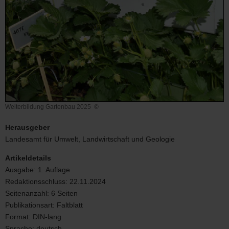
Weiterbildung Gartenbau 2025
©
Weiterbildung
Gartenbau
Herausgeber
2025
Landesamt für Umwelt, Landwirtschaft und Geologie
Artikeldetails
Ausgabe:
1. Auflage
Redaktionsschluss:
22.11.2024
Seitenanzahl:
6 Seiten
Publikationsart:
Faltblatt
Format:
DIN-lang
Sprache:
deutsch