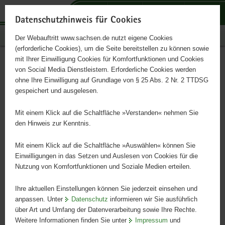
P
P
P
H
S
o
o
o
a
e
Datenschutzhinweis für Cookies
r
r
r
u
r
Publikationen
Der Webauftritt www.sachsen.de nutzt eigene Cookies
t
t
t
p
v
(erforderliche Cookies), um die Seite bereitstellen zu können sowie
a
a
a
t
i
mit Ihrer Einwilligung Cookies für Komfortfunktionen und Cookies
l
l
l
i
c
Digitalisierungsstrategie für
Hauptinhalt
von Social Media Dienstleistern. Erforderliche Cookies werden
ü
n
t
n
e
ohne Ihre Einwilligung auf Grundlage von § 25 Abs. 2 Nr. 2 TTDSG
den ÖGD in Sachsen
b
a
h
h
gespeichert und ausgelesen.
e
v
e
a
r
i
m
l
Mit einem Klick auf die Schaltfläche »Verstanden« nehmen Sie
g
g
e
t
den Hinweis zur Kenntnis.
r
a
n
e
t
Mit einem Klick auf die Schaltfläche »Auswählen« können Sie
i
i
Einwilligungen in das Setzen und Auslesen von Cookies für die
Nutzung von Komfortfunktionen und Soziale Medien erteilen.
f
o
e
n
Ihre aktuellen Einstellungen können Sie jederzeit einsehen und
n
anpassen. Unter
Datenschutz
informieren wir Sie ausführlich
d
über Art und Umfang der Datenverarbeitung sowie Ihre Rechte.
e
Weitere Informationen finden Sie unter
Impressum
und
N