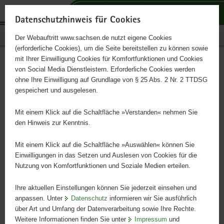
P
P
P
H
S
o
o
o
a
e
Datenschutzhinweis für Cookies
r
r
r
u
r
Publikationen
Der Webauftritt www.sachsen.de nutzt eigene Cookies
t
t
t
p
v
(erforderliche Cookies), um die Seite bereitstellen zu können sowie
a
a
a
t
i
mit Ihrer Einwilligung Cookies für Komfortfunktionen und Cookies
l
l
l
i
c
Bürgerbeteiligung in Sachsen
Hauptinhalt
von Social Media Dienstleistern. Erforderliche Cookies werden
ü
n
t
n
e
ohne Ihre Einwilligung auf Grundlage von § 25 Abs. 2 Nr. 2 TTDSG
b
a
h
h
gespeichert und ausgelesen.
e
v
e
a
r
i
m
l
Mit einem Klick auf die Schaltfläche »Verstanden« nehmen Sie
g
g
e
t
den Hinweis zur Kenntnis.
r
a
n
e
t
Mit einem Klick auf die Schaltfläche »Auswählen« können Sie
i
i
Einwilligungen in das Setzen und Auslesen von Cookies für die
Nutzung von Komfortfunktionen und Soziale Medien erteilen.
f
o
e
n
Ihre aktuellen Einstellungen können Sie jederzeit einsehen und
n
anpassen. Unter
Datenschutz
informieren wir Sie ausführlich
d
über Art und Umfang der Datenverarbeitung sowie Ihre Rechte.
e
Weitere Informationen finden Sie unter
Impressum
und
N