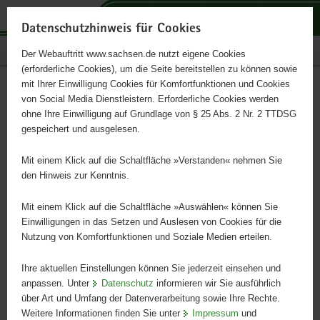
P
P
P
H
S
o
o
o
a
e
Datenschutzhinweis für Cookies
r
r
r
u
r
Publikationen
Der Webauftritt www.sachsen.de nutzt eigene Cookies
t
t
t
p
v
(erforderliche Cookies), um die Seite bereitstellen zu können sowie
a
a
a
t
i
mit Ihrer Einwilligung Cookies für Komfortfunktionen und Cookies
l
l
l
i
c
Gewässerentwicklung in
Hauptinhalt
von Social Media Dienstleistern. Erforderliche Cookies werden
ü
n
t
n
e
ohne Ihre Einwilligung auf Grundlage von § 25 Abs. 2 Nr. 2 TTDSG
Sachsen
b
a
h
h
gespeichert und ausgelesen.
e
v
e
a
r
i
m
l
Mit einem Klick auf die Schaltfläche »Verstanden« nehmen Sie
g
g
e
t
den Hinweis zur Kenntnis.
r
a
n
e
t
Mit einem Klick auf die Schaltfläche »Auswählen« können Sie
i
i
Einwilligungen in das Setzen und Auslesen von Cookies für die
Nutzung von Komfortfunktionen und Soziale Medien erteilen.
f
o
e
n
Ihre aktuellen Einstellungen können Sie jederzeit einsehen und
n
anpassen. Unter
Datenschutz
informieren wir Sie ausführlich
d
über Art und Umfang der Datenverarbeitung sowie Ihre Rechte.
e
Weitere Informationen finden Sie unter
Impressum
und
N