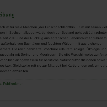
eibung
ch ist für viele Meschen „der Frosch“ schlechthin. Er ist mit seinen viel
n in Sachsen allgegenwärtig, doch der Bestand geht seit Jahrzehnten
e seit 2018 und der Rückzug aus agrarischen Lebensräumen führen zu
außerhalb von Bachtälern und feuchten Wäldern mit ausreichendem
ernetz. Die reich bebilderte Broschüre erläutert Biologie, Ökologie und
gsgefahr mit Spring- und Moorfrosch. Sie gibt Praxishinweise zur Anl
Amphibienlaichgewässern für berufliche Naturschutzinstitutionen sowie 
sitzer. Gleichzeitig ruft sie zur Mitarbeit bei Kartierungen auf, um dar
ahmen abzuleiten.
u: Publikationen