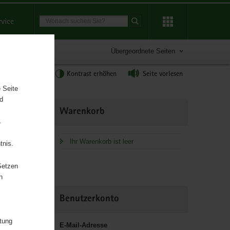
Suchbegriff
rvice
Suche starten
Übergeordnete Seiten
tgröße anpassen
Kontrast erhöhen
Seite vorlesen
 Seite
nd
Weitere
Warenkorb
Information
.
Ihr Warenkorb ist leer
tnis.
Setzen
n
chaft und
Benutzerkonto
itung
E-Mail-Adresse