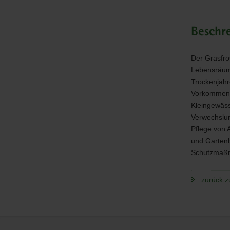
Beschr
Der Grasfros
Lebensräume
Trockenjahr
Vorkommen 
Kleingewäss
Verwechslun
Pflege von 
und Gartenbe
Schutzmaßn
zurück z
Service