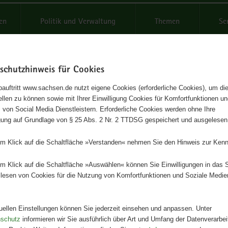
reifende
en
Politik und Verwaltung
Themen
Se
schutzhinweis für Cookies
Schrif
auftritt www.sachsen.de nutzt eigene Cookies (erforderliche Cookies), um die
tellen zu können sowie mit Ihrer Einwilligung Cookies für Komfortfunktionen u
Grasfrosch
t
 von Social Media Dienstleistern. Erforderliche Cookies werden ohne Ihre
igung auf Grundlage von § 25 Abs. 2 Nr. 2 TTDSG gespeichert und ausgelesen
n Verschwinden unseres häufigsten Frosches. Sammelreihe Natur und
em Klick auf die Schaltfläche »Verstanden« nehmen Sie den Hinweis zur Kenn
 · Heft 8
em Klick auf die Schaltfläche »Auswählen« können Sie Einwilligungen in das 
Herausgeber
lesen von Cookies für die Nutzung von Komfortfunktionen und Soziale Medie
Landesamt für Umwelt, Landwirts
Geologie
tuellen Einstellungen können Sie jederzeit einsehen und anpassen. Unter
Artikeldetails
nschutz
informieren wir Sie ausführlich über Art und Umfang der Datenverarbe
Redaktionsschluss:
31.07.2025