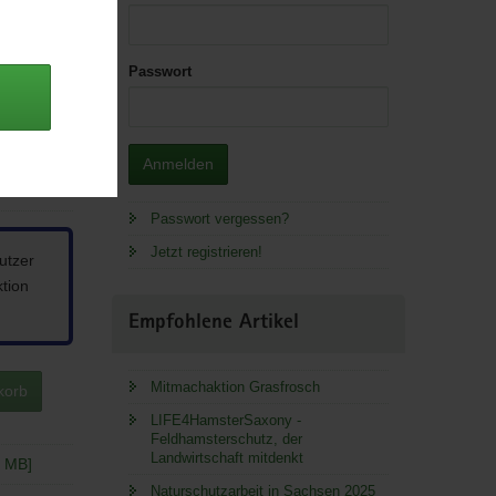
Passwort
Anmelden
Passwort vergessen?
Jetzt registrieren!
utzer
ktion
Empfohlene Artikel
Mitmachaktion Grasfrosch
korb
LIFE4HamsterSaxony -
Feldhamsterschutz, der
Landwirtschaft mitdenkt
2 MB]
Naturschutzarbeit in Sachsen 2025