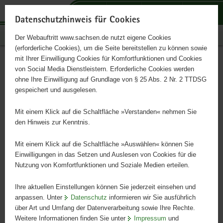
P
P
P
H
S
o
o
o
a
e
Datenschutzhinweis für Cookies
r
r
r
u
r
Publikationen
Der Webauftritt www.sachsen.de nutzt eigene Cookies
t
t
t
p
v
(erforderliche Cookies), um die Seite bereitstellen zu können sowie
a
a
a
t
i
mit Ihrer Einwilligung Cookies für Komfortfunktionen und Cookies
l
l
l
i
c
Deutsche Großsilber
Hauptinhalt
von Social Media Dienstleistern. Erforderliche Cookies werden
ü
n
t
n
e
ohne Ihre Einwilligung auf Grundlage von § 25 Abs. 2 Nr. 2 TTDSG
b
a
h
h
gespeichert und ausgelesen.
e
v
e
a
r
i
m
l
Mit einem Klick auf die Schaltfläche »Verstanden« nehmen Sie
g
g
e
t
den Hinweis zur Kenntnis.
r
a
n
e
t
Mit einem Klick auf die Schaltfläche »Auswählen« können Sie
i
i
Einwilligungen in das Setzen und Auslesen von Cookies für die
Nutzung von Komfortfunktionen und Soziale Medien erteilen.
f
o
e
n
Ihre aktuellen Einstellungen können Sie jederzeit einsehen und
n
anpassen. Unter
Datenschutz
informieren wir Sie ausführlich
d
über Art und Umfang der Datenverarbeitung sowie Ihre Rechte.
e
Weitere Informationen finden Sie unter
Impressum
und
N