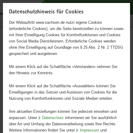
P
P
P
H
S
o
o
o
a
e
Datenschutzhinweis für Cookies
r
r
r
u
r
Publikationen
Der Webauftritt www.sachsen.de nutzt eigene Cookies
t
t
t
p
v
(erforderliche Cookies), um die Seite bereitstellen zu können sowie
a
a
a
t
i
mit Ihrer Einwilligung Cookies für Komfortfunktionen und Cookies
l
l
l
i
c
Karte des Freistaates
Hauptinhalt
von Social Media Dienstleistern. Erforderliche Cookies werden
ü
n
t
n
e
ohne Ihre Einwilligung auf Grundlage von § 25 Abs. 2 Nr. 2 TTDSG
Sachsen
b
a
h
h
gespeichert und ausgelesen.
e
v
e
a
r
i
m
l
Mit einem Klick auf die Schaltfläche »Verstanden« nehmen Sie
Vollbild
Bitte
g
g
e
t
den Hinweis zur Kenntnis.
des
verwenden
r
a
n
aktuellen
Sie
e
t
Mit einem Klick auf die Schaltfläche »Auswählen« können Sie
Bildes
folgende
i
i
Einwilligungen in das Setzen und Auslesen von Cookies für die
anschauen
Tasten
Nutzung von Komfortfunktionen und Soziale Medien erteilen.
f
o
zur
e
n
Steuerung
Ihre aktuellen Einstellungen können Sie jederzeit einsehen und
n
anpassen. Unter
Datenschutz
informieren wir Sie ausführlich
des
d
über Art und Umfang der Datenverarbeitung sowie Ihre Rechte.
Sliders:
e
Weitere Informationen finden Sie unter
Impressum
und
Pfeiltaste
Vorwärts
N