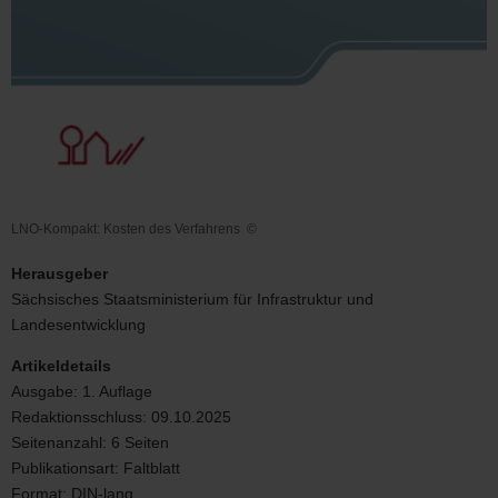
LNO-Kompakt: Kosten des Verfahrens
©
LNO-
Kompakt:
Herausgeber
Kosten
Sächsisches Staatsministerium für Infrastruktur und
des
Landesentwicklung
Verfahrens
Artikeldetails
Ausgabe:
1. Auflage
Redaktionsschluss:
09.10.2025
Seitenanzahl:
6 Seiten
Publikationsart:
Faltblatt
Format:
DIN-lang