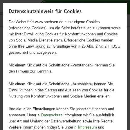
P
P
P
H
S
o
o
o
a
e
Datenschutzhinweis für Cookies
r
r
r
u
r
Publikationen
Der Webauftritt www.sachsen.de nutzt eigene Cookies
t
t
t
p
v
(erforderliche Cookies), um die Seite bereitstellen zu können sowie
a
a
a
t
i
mit Ihrer Einwilligung Cookies für Komfortfunktionen und Cookies
l
l
l
i
c
Kosten des Verfahrens
Hauptinhalt
von Social Media Dienstleistern. Erforderliche Cookies werden
ü
n
t
n
e
ohne Ihre Einwilligung auf Grundlage von § 25 Abs. 2 Nr. 2 TTDSG
b
a
h
h
gespeichert und ausgelesen.
e
v
e
a
LNO-Kompakt
r
i
m
l
Mit einem Klick auf die Schaltfläche »Verstanden« nehmen Sie
g
g
e
t
den Hinweis zur Kenntnis.
r
a
n
e
t
Mit einem Klick auf die Schaltfläche »Auswählen« können Sie
i
i
Einwilligungen in das Setzen und Auslesen von Cookies für die
Nutzung von Komfortfunktionen und Soziale Medien erteilen.
f
o
e
n
Ihre aktuellen Einstellungen können Sie jederzeit einsehen und
n
anpassen. Unter
Datenschutz
informieren wir Sie ausführlich
d
über Art und Umfang der Datenverarbeitung sowie Ihre Rechte.
e
Weitere Informationen finden Sie unter
Impressum
und
N