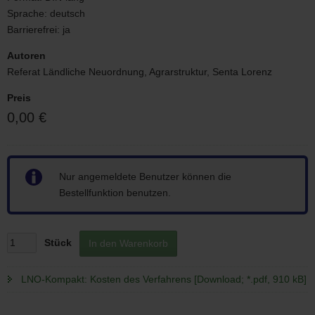
Sprache:
deutsch
Barrierefrei:
ja
Autoren
Referat Ländliche Neuordnung, Agrarstruktur, Senta Lorenz
Preis
0,00 €
Hinweis
Nur angemeldete Benutzer können die
Bestellfunktion benutzen.
Stück
In den Warenkorb
LNO-Kompakt: Kosten des Verfahrens [Download; *.pdf, 910 kB]