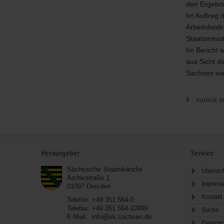
den Ergebn
Im Auftrag 
Arbeitsbedi
Staatsminis
Im Bericht 
aus Sicht d
Sachsen war
zurück z
Service
Herausgeber
Service
Sächsische Staatskanzlei
Übersic
Archivstraße 1
Impres
01097
Dresden
Kontakt
Telefon:
+49 351 564-0
Telefax:
+49 351 564-10999
Suche
E-Mail:
info@sk.sachsen.de
Datensc