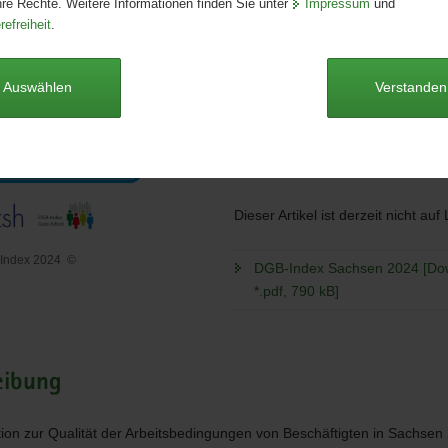
hre Rechte. Weitere Informationen finden Sie unter
Impressum
und
Seitenanzahl:
50 Seiten
refreiheit
.
Publikationsart:
Broschüre
Format:
A4
Sprache:
deutsch
Auswählen
Verstanden
Autoren
Zentrum für Sozialforschung Hall
Martin-Luther-Universität Halle-W
Dieser Artikel ist derzeit nicht auf
-Index 2024
©
DGB-Index Sachsen 2024 [Do
*.pdf, 790 kB]
eibung
on zur Qualität der Arbeitsbedingungen von Beschäftigten in Sachsen