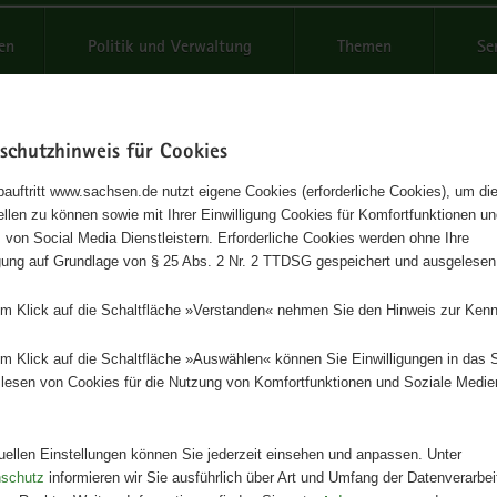
reifende
en
Politik und Verwaltung
Themen
Se
schutzhinweis für Cookies
Schrif
auftritt www.sachsen.de nutzt eigene Cookies (erforderliche Cookies), um die
tellen zu können sowie mit Ihrer Einwilligung Cookies für Komfortfunktionen u
Index Gute Arbeit Sachsen 2
t
 von Social Media Dienstleistern. Erforderliche Cookies werden ohne Ihre
igung auf Grundlage von § 25 Abs. 2 Nr. 2 TTDSG gespeichert und ausgelesen
e der Befragung zum DGB -Index Gute Arbeit in Sachsen
em Klick auf die Schaltfläche »Verstanden« nehmen Sie den Hinweis zur Kenn
Herausgeber
em Klick auf die Schaltfläche »Auswählen« können Sie Einwilligungen in das 
Staatsministerium für Wirtschaft, A
lesen von Cookies für die Nutzung von Komfortfunktionen und Soziale Medie
Energie und Klimaschutz
Artikeldetails
tuellen Einstellungen können Sie jederzeit einsehen und anpassen. Unter
Ausgabe:
1. Auflage
nschutz
informieren wir Sie ausführlich über Art und Umfang der Datenverarbe
Redaktionsschluss:
31.10.2025