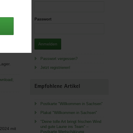
Passwort
e an der
Anmelden
ittemberg
Passwort vergessen?
 Lager.
Jetzt registrieren!
wnload;
Empfohlene Artikel
Postkarte "Willkommen in Sachsen"
Plakat "Willkommen in Sachsen"
"Deine tolle Art bringt frischen Wind
und gute Laune ins Team" –
 2024 mit
Postkarte Wertschätzung