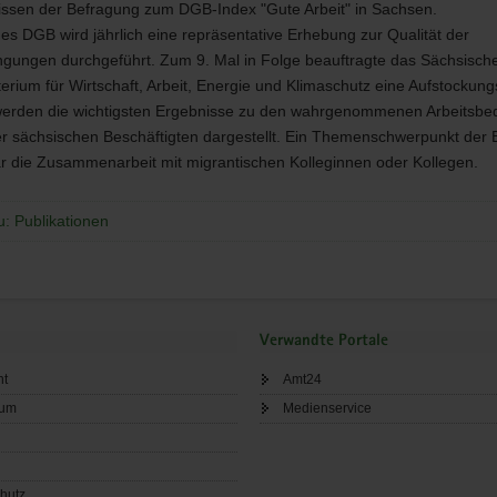
issen der Befragung zum
DGB
-Index "Gute Arbeit" in Sachsen.
des
DGB
wird jährlich eine repräsentative Erhebung zur Qualität der
ngungen durchgeführt. Zum 9. Mal in Folge beauftragte das Sächsisch
terium für Wirtschaft, Arbeit, Energie und Klimaschutz eine Aufstockung
werden die wichtigsten Ergebnisse zu den wahrgenommenen Arbeitsb
er sächsischen Beschäftigten dargestellt. Ein Themenschwerpunkt der 
 die Zusammenarbeit mit migrantischen Kolleginnen oder Kollegen.
u: Publikationen
Verwandte Portale
ht
Amt24
sum
Medienservice
hutz