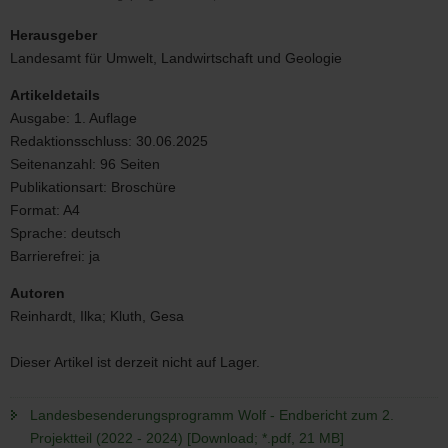
Landesbesenderungsprogramm
Wolf;
Herausgeber
Foto:
Landesamt für Umwelt, Landwirtschaft und Geologie
M.
Hamann
Artikeldetails
Ausgabe:
1. Auflage
Redaktionsschluss:
30.06.2025
Seitenanzahl:
96 Seiten
Publikationsart:
Broschüre
Format:
A4
Sprache:
deutsch
Barrierefrei:
ja
Autoren
Reinhardt, Ilka; Kluth, Gesa
Dieser Artikel ist derzeit nicht auf Lager.
Landesbesenderungsprogramm Wolf - Endbericht zum 2.
Projektteil (2022 - 2024) [Download; *.pdf, 21 MB]