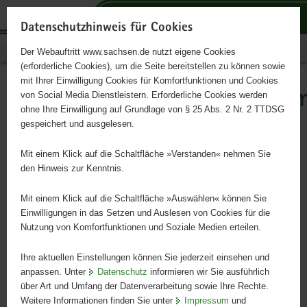
P
P
P
H
S
o
o
o
a
e
Datenschutzhinweis für Cookies
r
r
r
u
r
Publikationen
Der Webauftritt www.sachsen.de nutzt eigene Cookies
t
t
t
p
v
(erforderliche Cookies), um die Seite bereitstellen zu können sowie
a
a
a
t
i
mit Ihrer Einwilligung Cookies für Komfortfunktionen und Cookies
l
l
l
i
c
Landesbesenderungsprogram
Hauptinhalt
von Social Media Dienstleistern. Erforderliche Cookies werden
ü
n
t
n
e
ohne Ihre Einwilligung auf Grundlage von § 25 Abs. 2 Nr. 2 TTDSG
Wolf
b
a
h
h
gespeichert und ausgelesen.
e
v
e
a
r
i
m
l
Mit einem Klick auf die Schaltfläche »Verstanden« nehmen Sie
Endbericht zum 2. Projektteil (2022 - 2024)
g
g
e
t
den Hinweis zur Kenntnis.
r
a
n
e
t
Mit einem Klick auf die Schaltfläche »Auswählen« können Sie
i
i
Einwilligungen in das Setzen und Auslesen von Cookies für die
Nutzung von Komfortfunktionen und Soziale Medien erteilen.
f
o
e
n
Ihre aktuellen Einstellungen können Sie jederzeit einsehen und
n
anpassen. Unter
Datenschutz
informieren wir Sie ausführlich
d
über Art und Umfang der Datenverarbeitung sowie Ihre Rechte.
e
Weitere Informationen finden Sie unter
Impressum
und
N