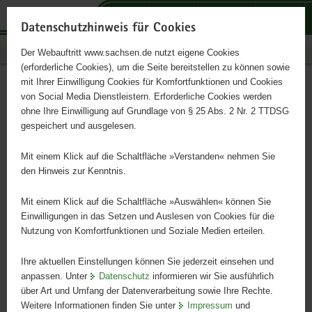
P
P
P
H
S
o
o
o
a
e
Datenschutzhinweis für Cookies
r
r
r
u
r
Publikationen
Der Webauftritt www.sachsen.de nutzt eigene Cookies
t
t
t
p
v
(erforderliche Cookies), um die Seite bereitstellen zu können sowie
a
a
a
t
i
mit Ihrer Einwilligung Cookies für Komfortfunktionen und Cookies
l
l
l
i
c
Imagebroschüre
Hauptinhalt
von Social Media Dienstleistern. Erforderliche Cookies werden
ü
n
t
n
e
ohne Ihre Einwilligung auf Grundlage von § 25 Abs. 2 Nr. 2 TTDSG
Schlösserland Sachsen 2026
b
a
h
h
gespeichert und ausgelesen.
e
v
e
a
r
i
m
l
Mit einem Klick auf die Schaltfläche »Verstanden« nehmen Sie
Alte Pracht in neuem Glanz
g
g
e
t
den Hinweis zur Kenntnis.
r
a
n
e
t
Mit einem Klick auf die Schaltfläche »Auswählen« können Sie
i
i
Einwilligungen in das Setzen und Auslesen von Cookies für die
Nutzung von Komfortfunktionen und Soziale Medien erteilen.
f
o
e
n
Ihre aktuellen Einstellungen können Sie jederzeit einsehen und
n
anpassen. Unter
Datenschutz
informieren wir Sie ausführlich
d
über Art und Umfang der Datenverarbeitung sowie Ihre Rechte.
e
Weitere Informationen finden Sie unter
Impressum
und
N