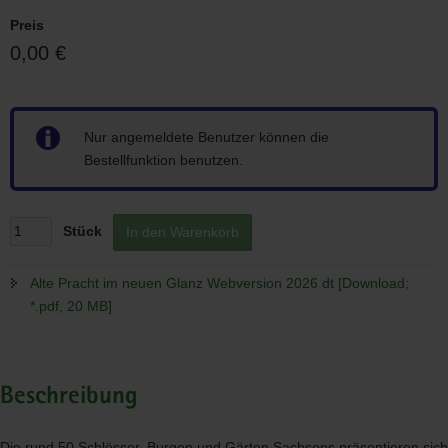
Preis
0,00 €
Hinweis
Nur angemeldete Benutzer können die
Bestellfunktion benutzen.
Stück
In den Warenkorb
Alte Pracht im neuen Glanz Webversion 2026 dt [Download;
*.pdf, 20 MB]
Beschreibung
Die rund 50 Schlösser, Burgen und Gärten Sachsens präsentieren sich