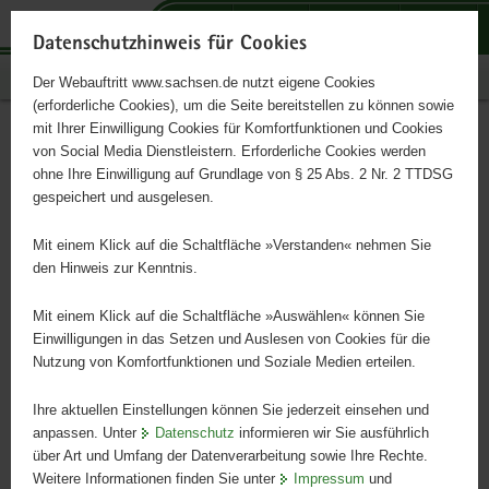
P
P
P
H
S
o
o
o
a
e
Datenschutzhinweis für Cookies
r
r
r
u
r
Publikationen
Der Webauftritt www.sachsen.de nutzt eigene Cookies
t
t
t
p
v
(erforderliche Cookies), um die Seite bereitstellen zu können sowie
a
a
a
t
i
mit Ihrer Einwilligung Cookies für Komfortfunktionen und Cookies
l
l
l
i
c
"Sorbisch? Na klar."
Hauptinhalt
von Social Media Dienstleistern. Erforderliche Cookies werden
ü
n
t
n
e
ohne Ihre Einwilligung auf Grundlage von § 25 Abs. 2 Nr. 2 TTDSG
Postkarte Ostern
b
a
h
h
gespeichert und ausgelesen.
e
v
e
a
r
i
m
l
Mit einem Klick auf die Schaltfläche »Verstanden« nehmen Sie
g
g
e
t
den Hinweis zur Kenntnis.
r
a
n
e
t
Mit einem Klick auf die Schaltfläche »Auswählen« können Sie
i
i
Einwilligungen in das Setzen und Auslesen von Cookies für die
Nutzung von Komfortfunktionen und Soziale Medien erteilen.
f
o
e
n
Ihre aktuellen Einstellungen können Sie jederzeit einsehen und
n
anpassen. Unter
Datenschutz
informieren wir Sie ausführlich
d
über Art und Umfang der Datenverarbeitung sowie Ihre Rechte.
e
Weitere Informationen finden Sie unter
Impressum
und
N