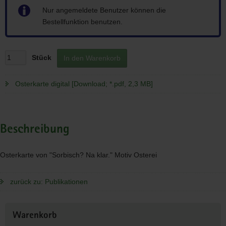
Hinweis
Nur angemeldete Benutzer können die
Bestellfunktion benutzen.
Stück
In den Warenkorb
Osterkarte digital [Download; *.pdf, 2,3 MB]
Beschreibung
Osterkarte von "Sorbisch? Na klar." Motiv Osterei
zurück zu: Publikationen
Weitere
Warenkorb
Information