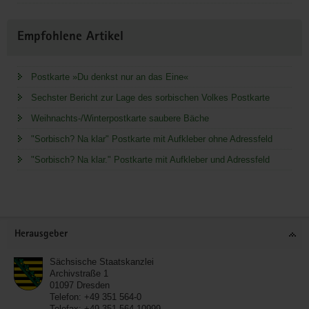
Empfohlene Artikel
Postkarte »Du denkst nur an das Eine«
Sechster Bericht zur Lage des sorbischen Volkes Postkarte
Weihnachts-/Winterpostkarte saubere Bäche
"Sorbisch? Na klar" Postkarte mit Aufkleber ohne Adressfeld
"Sorbisch? Na klar." Postkarte mit Aufkleber und Adressfeld
Service
Herausgeber
Sächsische Staatskanzlei
Archivstraße 1
01097
Dresden
Telefon:
+49 351 564-0
Telefax:
+49 351 564-10999