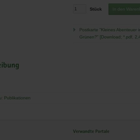
Stück
In den Waren
Postkarte "Kleines Abenteuer 
Grünen?" [Download; *.pdf, 2,
eibung
u: Publikationen
Verwandte Portale