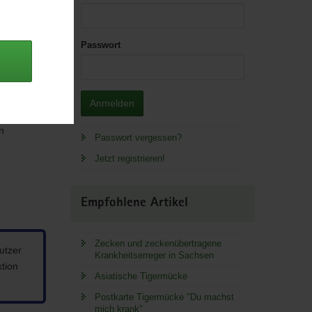
Passwort
Anmelden
 Soziales,
n
Passwort vergessen?
Jetzt registrieren!
Empfohlene Artikel
Zecken und zeckenübertragene
utzer
Krankheitserreger in Sachsen
ktion
Asiatische Tigermücke
Postkarte Tigermücke "Du machst
mich krank"