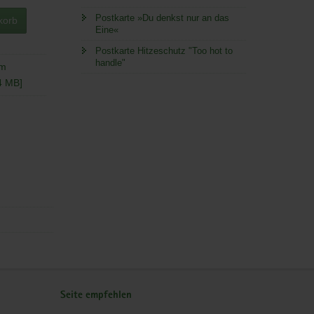
Postkarte »Du denkst nur an das
korb
Eine«
Postkarte Hitzeschutz "Too hot to
handle"
im
4 MB]
Seite empfehlen