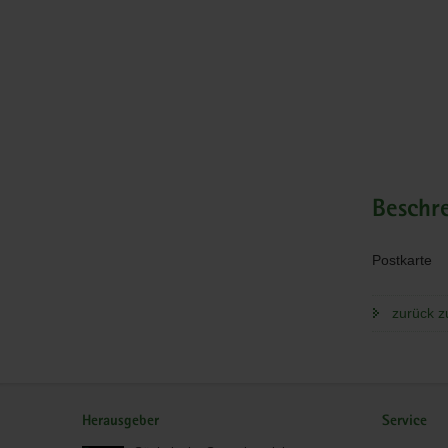
Beschr
Postkarte
zurück z
Service
Herausgeber
Service