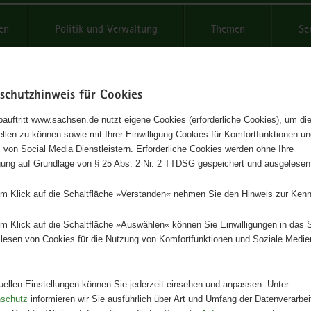
reifende
en
Politik und Verwaltung
Themen
Se
schutzhinweis für Cookies
Schriftgröße anpassen
Kontr
auftritt www.sachsen.de nutzt eigene Cookies (erforderliche Cookies), um die
tellen zu können sowie mit Ihrer Einwilligung Cookies für Komfortfunktionen u
karte Zecke "Kleines Abenteue
t
 von Social Media Dienstleistern. Erforderliche Cookies werden ohne Ihre
igung auf Grundlage von § 25 Abs. 2 Nr. 2 TTDSG gespeichert und ausgelesen
nen"
em Klick auf die Schaltfläche »Verstanden« nehmen Sie den Hinweis zur Kenn
Herausgeber
em Klick auf die Schaltfläche »Auswählen« können Sie Einwilligungen in das 
n
Sächsisches Staatsministerium für
lesen von Cookies für die Nutzung von Komfortfunktionen und Soziale Medie
Gesundheit und Gesellschaftliche
Zusammenhalt
n
tuellen Einstellungen können Sie jederzeit einsehen und anpassen. Unter
Artikeldetails
nschutz
informieren wir Sie ausführlich über Art und Umfang der Datenverarbe
Ausgabe:
1. Auflage
g