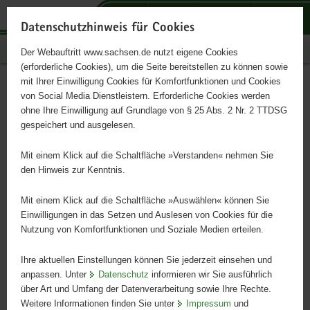
P
P
P
H
S
o
o
o
a
e
Datenschutzhinweis für Cookies
r
r
r
u
r
Publikationen
Der Webauftritt www.sachsen.de nutzt eigene Cookies
t
t
t
p
v
(erforderliche Cookies), um die Seite bereitstellen zu können sowie
a
a
a
t
i
mit Ihrer Einwilligung Cookies für Komfortfunktionen und Cookies
l
l
l
i
c
Mein Recht auf ein
Hauptinhalt
von Social Media Dienstleistern. Erforderliche Cookies werden
ü
n
t
n
e
ohne Ihre Einwilligung auf Grundlage von § 25 Abs. 2 Nr. 2 TTDSG
Girokonto
b
a
h
h
gespeichert und ausgelesen.
e
v
e
a
r
i
m
l
Mit einem Klick auf die Schaltfläche »Verstanden« nehmen Sie
Jeder Mensch hat das Recht auf ein Basiskonto
g
g
e
t
den Hinweis zur Kenntnis.
r
a
n
e
t
Mit einem Klick auf die Schaltfläche »Auswählen« können Sie
i
i
Einwilligungen in das Setzen und Auslesen von Cookies für die
Nutzung von Komfortfunktionen und Soziale Medien erteilen.
f
o
e
n
Ihre aktuellen Einstellungen können Sie jederzeit einsehen und
n
anpassen. Unter
Datenschutz
informieren wir Sie ausführlich
d
über Art und Umfang der Datenverarbeitung sowie Ihre Rechte.
e
Weitere Informationen finden Sie unter
Impressum
und
N