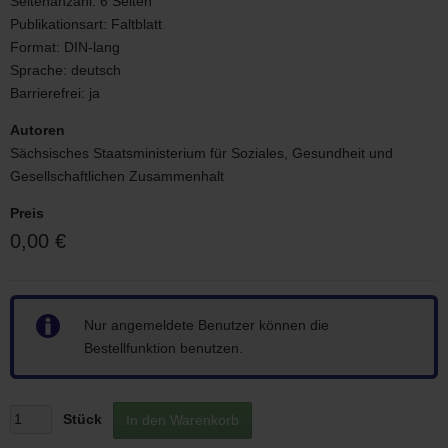
Seitenanzahl:
6 Seiten
Publikationsart:
Faltblatt
Format:
DIN-lang
Sprache:
deutsch
Barrierefrei:
ja
Autoren
Sächsisches Staatsministerium für Soziales, Gesundheit und
Gesellschaftlichen Zusammenhalt
Preis
0,00 €
Hinweis
Nur angemeldete Benutzer können die
Bestellfunktion benutzen.
Stück
In den Warenkorb