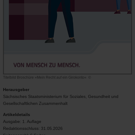
Titelbild Broschüre »Mein Recht auf ein Girokonto«
©
Titelbild
Broschüre
Herausgeber
»Mein
Sächsisches Staatsministerium für Soziales, Gesundheit und
Recht
Gesellschaftlichen Zusammenhalt
auf
ein
Artikeldetails
Girokonto«
Ausgabe:
1. Auflage
Redaktionsschluss:
31.05.2026