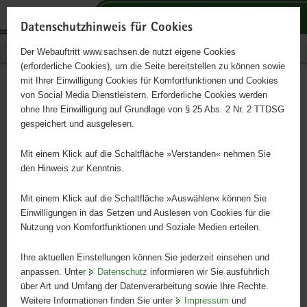
P
P
P
H
S
o
o
o
a
e
Datenschutzhinweis für Cookies
r
r
r
u
r
Publikationen
Der Webauftritt www.sachsen.de nutzt eigene Cookies
t
t
t
p
v
(erforderliche Cookies), um die Seite bereitstellen zu können sowie
a
a
a
t
i
mit Ihrer Einwilligung Cookies für Komfortfunktionen und Cookies
l
l
l
i
c
Suchergebnis
Hauptinhalt
von Social Media Dienstleistern. Erforderliche Cookies werden
ü
n
t
n
e
ohne Ihre Einwilligung auf Grundlage von § 25 Abs. 2 Nr. 2 TTDSG
b
a
h
h
gespeichert und ausgelesen.
e
v
e
a
r
i
m
l
Suchen
Mit einem Klick auf die Schaltfläche »Verstanden« nehmen Sie
g
g
e
t
den Hinweis zur Kenntnis.
r
a
n
Erweiterte Suche
e
t
Mit einem Klick auf die Schaltfläche »Auswählen« können Sie
i
i
Einwilligungen in das Setzen und Auslesen von Cookies für die
Nutzung von Komfortfunktionen und Soziale Medien erteilen.
f
o
Sortierung nach:
e
n
Ihre aktuellen Einstellungen können Sie jederzeit einsehen und
n
anpassen. Unter
Datenschutz
informieren wir Sie ausführlich
d
über Art und Umfang der Datenverarbeitung sowie Ihre Rechte.
e
Sortierreihenfolge:
Weitere Informationen finden Sie unter
Impressum
und
N