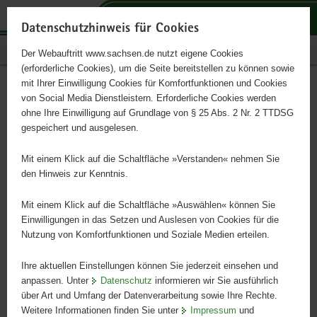
P
P
P
H
S
o
o
o
a
e
Datenschutzhinweis für Cookies
r
r
r
u
r
Publikationen
Der Webauftritt www.sachsen.de nutzt eigene Cookies
t
t
t
p
v
(erforderliche Cookies), um die Seite bereitstellen zu können sowie
a
a
a
t
i
mit Ihrer Einwilligung Cookies für Komfortfunktionen und Cookies
l
l
l
i
c
FAQ/Bestellhinweise
Hauptinhalt
von Social Media Dienstleistern. Erforderliche Cookies werden
ü
n
t
n
e
ohne Ihre Einwilligung auf Grundlage von § 25 Abs. 2 Nr. 2 TTDSG
b
a
h
h
gespeichert und ausgelesen.
e
v
e
a
Wie gebe ich online eine Bestellung auf?
r
i
m
l
Mit einem Klick auf die Schaltfläche »Verstanden« nehmen Sie
g
g
e
t
Kann ich auch telefonisch bestellen?
den Hinweis zur Kenntnis.
r
a
n
Kann ich auch per Post bestellen?
e
t
Mit einem Klick auf die Schaltfläche »Auswählen« können Sie
i
i
Einwilligungen in das Setzen und Auslesen von Cookies für die
Warum wird für einige Artikel eine Schutzgebühr erhoben?
Nutzung von Komfortfunktionen und Soziale Medien erteilen.
f
o
Welche Bestellmengen sind möglich?
e
n
Ihre aktuellen Einstellungen können Sie jederzeit einsehen und
n
Wie erfahre ich das meine Bestellung erfolgreich war?
anpassen. Unter
Datenschutz
informieren wir Sie ausführlich
d
über Art und Umfang der Datenverarbeitung sowie Ihre Rechte.
Wie kann ich bezahlen?
e
Weitere Informationen finden Sie unter
Impressum
und
N