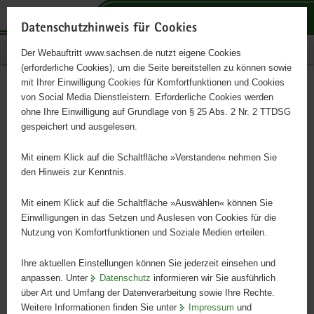
P
P
P
H
S
o
o
o
a
e
Datenschutzhinweis für Cookies
r
r
r
u
r
Publikationen
Der Webauftritt www.sachsen.de nutzt eigene Cookies
t
t
t
p
v
(erforderliche Cookies), um die Seite bereitstellen zu können sowie
a
a
a
t
i
mit Ihrer Einwilligung Cookies für Komfortfunktionen und Cookies
l
l
l
i
c
Impressum
Hauptinhalt
von Social Media Dienstleistern. Erforderliche Cookies werden
ü
n
t
n
e
ohne Ihre Einwilligung auf Grundlage von § 25 Abs. 2 Nr. 2 TTDSG
b
a
h
h
gespeichert und ausgelesen.
e
v
e
a
Herausgeber
r
i
m
l
Mit einem Klick auf die Schaltfläche »Verstanden« nehmen Sie
Freistaat Sachsen
g
g
e
t
den Hinweis zur Kenntnis.
r
a
n
Besucheradresse:
e
t
Mit einem Klick auf die Schaltfläche »Auswählen« können Sie
Archivstraße 1
i
i
Einwilligungen in das Setzen und Auslesen von Cookies für die
01277 Dresden
Nutzung von Komfortfunktionen und Soziale Medien erteilen.
f
o
e
n
Postanschrift:
Ihre aktuellen Einstellungen können Sie jederzeit einsehen und
n
Sächsische Staatskanzlei
anpassen. Unter
Datenschutz
informieren wir Sie ausführlich
d
über Art und Umfang der Datenverarbeitung sowie Ihre Rechte.
01095 Dresden
e
Weitere Informationen finden Sie unter
Impressum
und
N