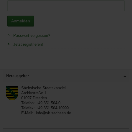
Anmelden
Passwort vergessen?
Jetzt registrieren!
Service
Herausgeber
Sächsische Staatskanzlei
Archivstraße 1
01097
Dresden
Telefon:
+49 351 564-0
Telefax:
+49 351 564-10999
E-Mail:
info@sk.sachsen.de