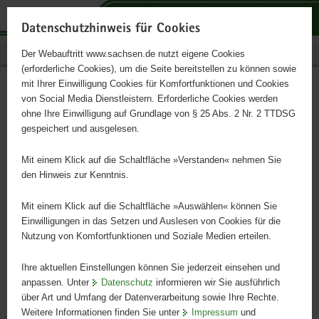
P
P
P
H
S
o
o
o
a
e
Datenschutzhinweis für Cookies
r
r
r
u
r
Publikationen
Der Webauftritt www.sachsen.de nutzt eigene Cookies
t
t
t
p
v
(erforderliche Cookies), um die Seite bereitstellen zu können sowie
a
a
a
t
i
mit Ihrer Einwilligung Cookies für Komfortfunktionen und Cookies
l
l
l
i
c
Kontakt
Hauptinhalt
von Social Media Dienstleistern. Erforderliche Cookies werden
ü
n
t
n
e
ohne Ihre Einwilligung auf Grundlage von § 25 Abs. 2 Nr. 2 TTDSG
b
a
h
h
gespeichert und ausgelesen.
e
v
e
a
Broschürenservice
r
i
m
l
Mit einem Klick auf die Schaltfläche »Verstanden« nehmen Sie
g
g
e
t
den Hinweis zur Kenntnis.
r
a
n
Digitalagentur Sachsen
e
t
Mit einem Klick auf die Schaltfläche »Auswählen« können Sie
i
i
Einwilligungen in das Setzen und Auslesen von Cookies für die
Landesamt für Denkmalpflege
Nutzung von Komfortfunktionen und Soziale Medien erteilen.
f
o
e
n
Ihre aktuellen Einstellungen können Sie jederzeit einsehen und
n
Landesamt für Schule und Bildung
anpassen. Unter
Datenschutz
informieren wir Sie ausführlich
d
über Art und Umfang der Datenverarbeitung sowie Ihre Rechte.
e
Weitere Informationen finden Sie unter
Impressum
und
Landesamt für Steuern und Finanzen
N