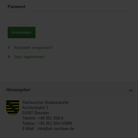
Passwort
Anmelden
Passwort vergessen?
Jetzt registrieren!
Service
Herausgeber
Sächsische Staatskanzlei
Archivstraße 1
01097
Dresden
Telefon:
+49 351 564-0
Telefax:
+49 351 564-10999
E-Mail:
info@sk.sachsen.de