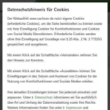
P
P
P
H
S
o
o
o
a
e
Datenschutzhinweis für Cookies
r
r
r
u
r
Publikationen
Der Webauftritt www.sachsen.de nutzt eigene Cookies
t
t
t
p
v
(erforderliche Cookies), um die Seite bereitstellen zu können sowie
a
a
a
t
i
mit Ihrer Einwilligung Cookies für Komfortfunktionen und Cookies
l
l
l
i
c
Alle Artikel des Themas
Hauptinhalt
von Social Media Dienstleistern. Erforderliche Cookies werden
ü
n
t
n
e
ohne Ihre Einwilligung auf Grundlage von § 25 Abs. 2 Nr. 2 TTDSG
»Finanzen«
b
a
h
h
gespeichert und ausgelesen.
e
v
e
a
r
i
m
l
Mit einem Klick auf die Schaltfläche »Verstanden« nehmen Sie
g
g
e
t
den Hinweis zur Kenntnis.
Ergebnisse (108)
r
a
n
e
t
Mit einem Klick auf die Schaltfläche »Auswählen« können Sie
erste
vorige
nächste
i
i
Einwilligungen in das Setzen und Auslesen von Cookies für die
letzte
Nutzung von Komfortfunktionen und Soziale Medien erteilen.
f
o
Seite 1 von 11
e
n
Ihre aktuellen Einstellungen können Sie jederzeit einsehen und
n
anpassen. Unter
Datenschutz
informieren wir Sie ausführlich
Das Pfändungsschutzkonto
d
über Art und Umfang der Datenverarbeitung sowie Ihre Rechte.
e
Im Falle einer Kontopfändung darf die Bank
Weitere Informationen finden Sie unter
Impressum
und
N