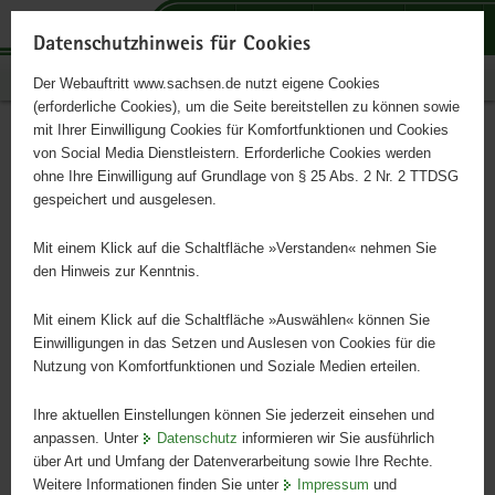
P
P
P
H
S
o
o
o
a
e
Datenschutzhinweis für Cookies
r
r
r
u
r
Publikationen
Der Webauftritt www.sachsen.de nutzt eigene Cookies
t
t
t
p
v
(erforderliche Cookies), um die Seite bereitstellen zu können sowie
a
a
a
t
i
mit Ihrer Einwilligung Cookies für Komfortfunktionen und Cookies
l
l
l
i
c
Bodenlehrpfad »Sächsische
Hauptinhalt
von Social Media Dienstleistern. Erforderliche Cookies werden
ü
n
t
n
e
ohne Ihre Einwilligung auf Grundlage von § 25 Abs. 2 Nr. 2 TTDSG
Schweiz«
b
a
h
h
gespeichert und ausgelesen.
e
v
e
a
r
i
m
l
Mit einem Klick auf die Schaltfläche »Verstanden« nehmen Sie
Bodenvielfalt auf engem Raum
g
g
e
t
den Hinweis zur Kenntnis.
r
a
n
e
t
Mit einem Klick auf die Schaltfläche »Auswählen« können Sie
i
i
Einwilligungen in das Setzen und Auslesen von Cookies für die
Nutzung von Komfortfunktionen und Soziale Medien erteilen.
f
o
e
n
Ihre aktuellen Einstellungen können Sie jederzeit einsehen und
n
anpassen. Unter
Datenschutz
informieren wir Sie ausführlich
d
über Art und Umfang der Datenverarbeitung sowie Ihre Rechte.
e
Weitere Informationen finden Sie unter
Impressum
und
N