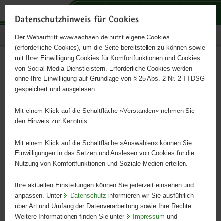
P
P
P
H
S
o
o
o
a
e
Datenschutzhinweis für Cookies
r
r
r
u
r
Publikationen
Der Webauftritt www.sachsen.de nutzt eigene Cookies
t
t
t
p
v
(erforderliche Cookies), um die Seite bereitstellen zu können sowie
a
a
a
t
i
mit Ihrer Einwilligung Cookies für Komfortfunktionen und Cookies
l
l
l
i
c
»Radon« online lesen
Hauptinhalt
von Social Media Dienstleistern. Erforderliche Cookies werden
ü
n
t
n
e
ohne Ihre Einwilligung auf Grundlage von § 25 Abs. 2 Nr. 2 TTDSG
b
a
h
h
gespeichert und ausgelesen.
e
v
e
a
r
i
m
l
Mit einem Klick auf die Schaltfläche »Verstanden« nehmen Sie
g
g
e
t
den Hinweis zur Kenntnis.
r
a
n
e
t
Mit einem Klick auf die Schaltfläche »Auswählen« können Sie
i
i
Einwilligungen in das Setzen und Auslesen von Cookies für die
Nutzung von Komfortfunktionen und Soziale Medien erteilen.
f
o
e
n
Ihre aktuellen Einstellungen können Sie jederzeit einsehen und
n
anpassen. Unter
Datenschutz
informieren wir Sie ausführlich
d
über Art und Umfang der Datenverarbeitung sowie Ihre Rechte.
e
Weitere Informationen finden Sie unter
Impressum
und
N