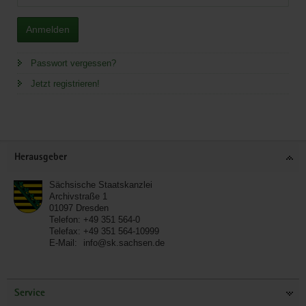
Anmelden
Passwort vergessen?
Jetzt registrieren!
Service
Herausgeber
Sächsische Staatskanzlei
Archivstraße 1
01097
Dresden
Telefon:
+49 351 564-0
Telefax:
+49 351 564-10999
E-Mail:
info@sk.sachsen.de
Service