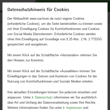
P
P
P
H
S
o
o
o
a
e
Datenschutzhinweis für Cookies
r
r
r
u
r
Publikationen
Der Webauftritt www.sachsen.de nutzt eigene Cookies
t
t
t
p
v
(erforderliche Cookies), um die Seite bereitstellen zu können sowie
a
a
a
t
i
mit Ihrer Einwilligung Cookies für Komfortfunktionen und Cookies
l
l
l
i
c
Radon
Hauptinhalt
von Social Media Dienstleistern. Erforderliche Cookies werden
ü
n
t
n
e
ohne Ihre Einwilligung auf Grundlage von § 25 Abs. 2 Nr. 2 TTDSG
b
a
h
h
gespeichert und ausgelesen.
e
v
e
a
Vorkommen - Wirkung - Schutz
r
i
m
l
Mit einem Klick auf die Schaltfläche »Verstanden« nehmen Sie
g
g
e
t
den Hinweis zur Kenntnis.
r
a
n
e
t
Mit einem Klick auf die Schaltfläche »Auswählen« können Sie
i
i
Einwilligungen in das Setzen und Auslesen von Cookies für die
Nutzung von Komfortfunktionen und Soziale Medien erteilen.
f
o
e
n
Ihre aktuellen Einstellungen können Sie jederzeit einsehen und
n
anpassen. Unter
Datenschutz
informieren wir Sie ausführlich
d
über Art und Umfang der Datenverarbeitung sowie Ihre Rechte.
e
Weitere Informationen finden Sie unter
Impressum
und
N