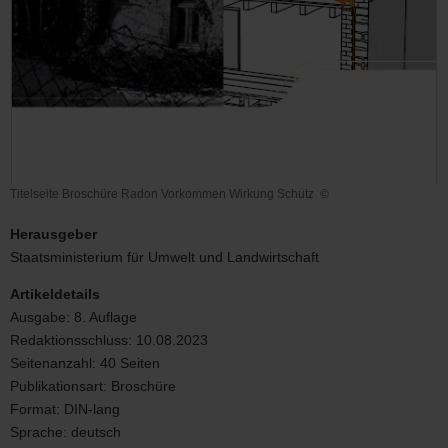
Titelseite Broschüre Radon Vorkommen Wirkung Schutz
©
Titelseite
Broschüre
Herausgeber
Radon
Staatsministerium für Umwelt und Landwirtschaft
Vorkommen
Wirkung
Artikeldetails
Schutz
Ausgabe:
8. Auflage
Redaktionsschluss:
10.08.2023
Seitenanzahl:
40 Seiten
Publikationsart:
Broschüre
Format:
DIN-lang
Sprache:
deutsch