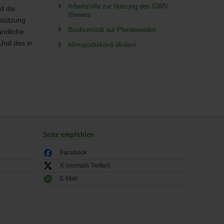
Arbeitshilfe zur Nutzung des GWN
d die
Viewers
stützung
Biodiversität auf Pferdeweiden
ändliche
Und das in
Mimopodnikové školení
Seite empfehlen
Facebook
X (vormals Twitter)
E-Mail