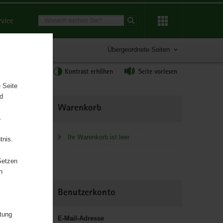
Suchbegriff
rvice
Suche starten
Übergeordnete Seiten
tgröße anpassen
Kontrast erhöhen
Seite vorlesen
 Seite
nd
Weitere
Warenkorb
Information
.
Ihr Warenkorb ist leer
tnis.
Setzen
n
Benutzerkonto
itung
E-Mail-Adresse