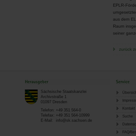
EPLR
-Förde
umgesetzten
aus dem
E
Raum insges
seiner ganze
zurück z
Service
Herausgeber
Service
Sächsische Staatskanzlei
Übersic
Archivstraße 1
Impres
01097
Dresden
Kontakt
Telefon:
+49 351 564-0
Telefax:
+49 351 564-10999
Suche
E-Mail:
info@sk.sachsen.de
Datensc
FAQ/Bes