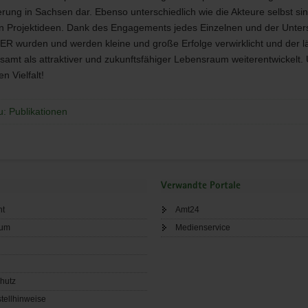
rung in Sachsen dar. Ebenso unterschiedlich wie die Akteure selbst sin
 Projektideen. Dank des Engagements jedes Einzelnen und der Unter
LER
wurden und werden kleine und große Erfolge verwirklicht und der l
amt als attraktiver und zukunftsfähiger Lebensraum weiterentwickelt. 
n Vielfalt!
u: Publikationen
Verwandte Portale
ht
Amt24
sum
Medienservice
hutz
tellhinweise