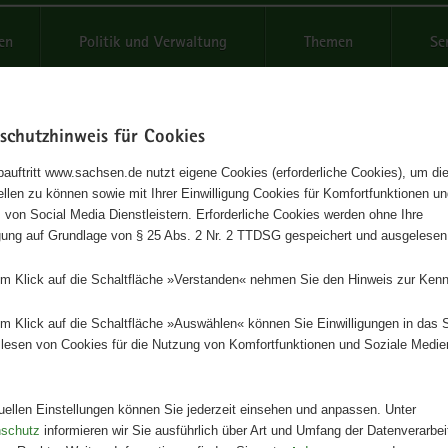
reifende
en
Politik und Verwaltung
Themen
Se
schutzhinweis für Cookies
Schrif
auftritt www.sachsen.de nutzt eigene Cookies (erforderliche Cookies), um die
tellen zu können sowie mit Ihrer Einwilligung Cookies für Komfortfunktionen u
er Möglichkeiten
t
 von Social Media Dienstleistern. Erforderliche Cookies werden ohne Ihre
igung auf Grundlage von § 25 Abs. 2 Nr. 2 TTDSG gespeichert und ausgelesen
WICKLUNGSPROGRAMM FÜR DEN LÄNDLICHEN RAUM.
em Klick auf die Schaltfläche »Verstanden« nehmen Sie den Hinweis zur Kenn
Herausgeber
em Klick auf die Schaltfläche »Auswählen« können Sie Einwilligungen in das 
Staatsministerium für Umwelt und
lesen von Cookies für die Nutzung von Komfortfunktionen und Soziale Medie
Landwirtschaft
Artikeldetails
tuellen Einstellungen können Sie jederzeit einsehen und anpassen. Unter
Ausgabe:
1. Auflage
nschutz
informieren wir Sie ausführlich über Art und Umfang der Datenverarbe
Redaktionsschluss:
10.04.2019