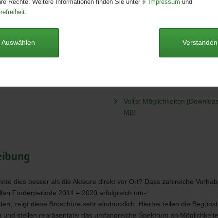
hre Rechte. Weitere Informationen finden Sie unter
Impressum
und
Seitenanzahl:
74 Seiten
refreiheit
.
Publikationsart:
Broschüre
Format:
Sonderformat
ichkeiten
©
Sprache:
deutsch
Auswählen
Verstanden
ten
Barrierefrei:
ja
Dieser Artikel ist derzeit nicht auf
Voller Möglichkeiten [Download
MB]
eibung
nte dies besser als die Akteure direkt vor Ort? Dass zahlreiche Vorhab
ellen Förderperiode 2014 – 2020 erfolgreich um-
en, zeigt diese Broschüre sehr eindrücklich. Hierbei teilen die Begünst
 und stellen repräsentativ das umfangreiche Spektrum an Möglichkeit