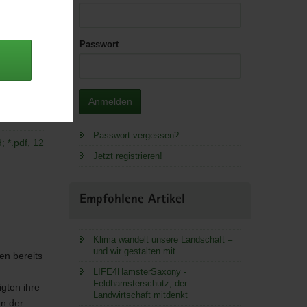
Passwort
Anmelden
 Lager.
Passwort vergessen?
; *.pdf, 12
Jetzt registrieren!
Empfohlene Artikel
Klima wandelt unsere Landschaft –
und wir gestalten mit.
en bereits
LIFE4HamsterSaxony -
Feldhamsterschutz, der
igten ihre
Landwirtschaft mitdenkt
en der