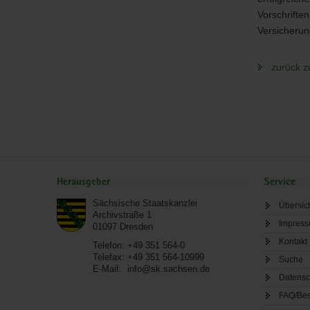
Vorschrifte
Versicherun
zurück z
Service
Herausgeber
Service
Sächsische Staatskanzlei
Übersic
Archivstraße 1
Impres
01097
Dresden
Kontakt
Telefon:
+49 351 564-0
Telefax:
+49 351 564-10999
Suche
E-Mail:
info@sk.sachsen.de
Datensc
FAQ/Bes