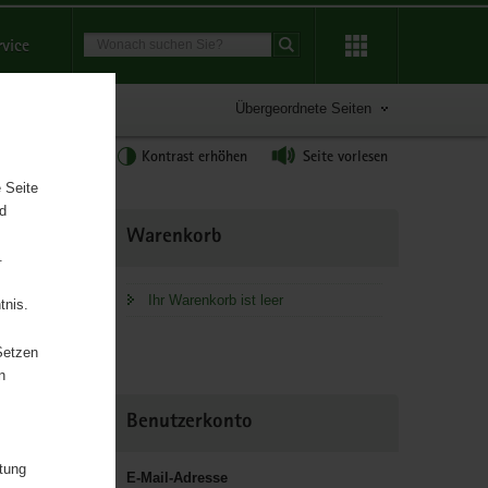
Suchbegriff
rvice
Suche starten
Übergeordnete Seiten
tgröße anpassen
Kontrast erhöhen
Seite vorlesen
 Seite
nd
Weitere
Warenkorb
Information
.
Ihr Warenkorb ist leer
tnis.
Setzen
n
Benutzerkonto
itung
E-Mail-Adresse