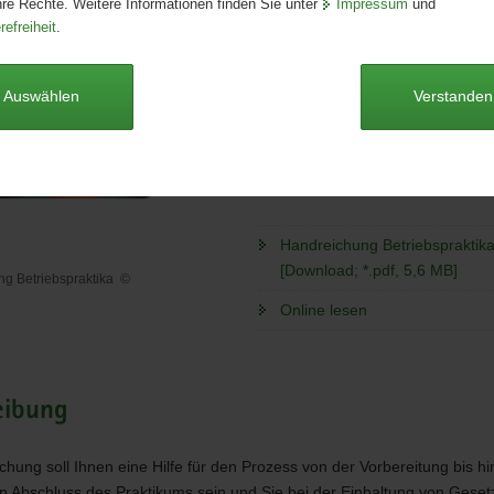
hre Rechte. Weitere Informationen finden Sie unter
Impressum
und
Publikationsart:
Broschüre
refreiheit
.
Format:
A4
Sprache:
deutsch
Auswählen
Verstanden
Autoren
SMK
Dieser Artikel ist derzeit nicht auf
Handreichung Betriebspraktik
[Download; *.pdf, 5,6 MB]
ng Betriebspraktika
©
ung
Online lesen
aktika
eibung
chung soll Ihnen eine Hilfe für den Prozess von der Vorbereitung bis h
en Abschluss des Praktikums sein und Sie bei der Einhaltung von Geset