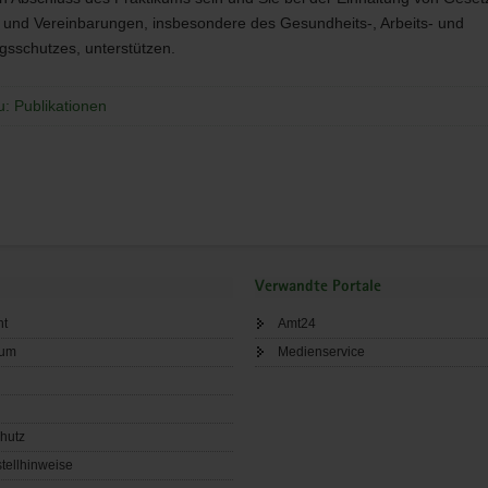
n und Vereinbarungen, insbesondere des Gesundheits-, Arbeits- und
gsschutzes, unterstützen.
u: Publikationen
Verwandte Portale
ht
Amt24
sum
Medienservice
hutz
tellhinweise