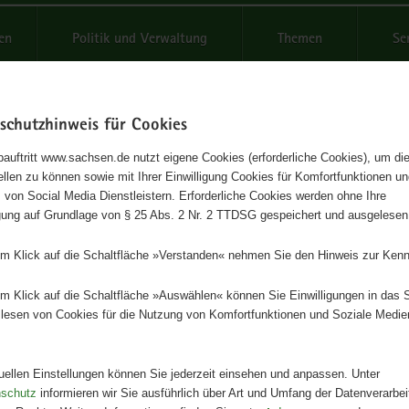
reifende
en
Politik und Verwaltung
Themen
Se
schutzhinweis für Cookies
Schrif
auftritt www.sachsen.de nutzt eigene Cookies (erforderliche Cookies), um die
tellen zu können sowie mit Ihrer Einwilligung Cookies für Komfortfunktionen u
reichung Betriebspraktika
t
 von Social Media Dienstleistern. Erforderliche Cookies werden ohne Ihre
igung auf Grundlage von § 25 Abs. 2 Nr. 2 TTDSG gespeichert und ausgelesen
rinnen und Lehrer
em Klick auf die Schaltfläche »Verstanden« nehmen Sie den Hinweis zur Kenn
Herausgeber
em Klick auf die Schaltfläche »Auswählen« können Sie Einwilligungen in das 
Staatsministerium für Kultus
lesen von Cookies für die Nutzung von Komfortfunktionen und Soziale Medie
Artikeldetails
Ausgabe:
1. Auflage
tuellen Einstellungen können Sie jederzeit einsehen und anpassen. Unter
Redaktionsschluss:
01.03.2014
nschutz
informieren wir Sie ausführlich über Art und Umfang der Datenverarbe
Seitenanzahl:
38 Seiten