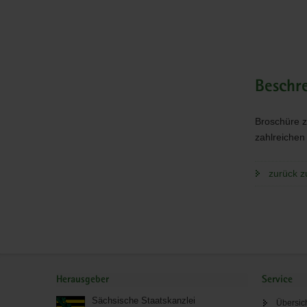
Beschr
Broschüre z
zahlreichen
zurück z
Service
Herausgeber
Service
Sächsische Staatskanzlei
Übersic