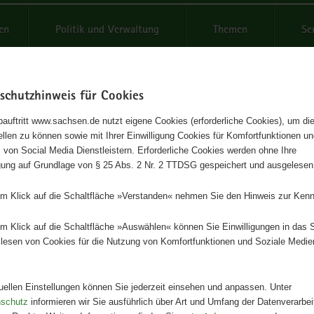
reifende
en
Politik und Verwaltung
Themen
Se
schutzhinweis für Cookies
Schrif
auftritt www.sachsen.de nutzt eigene Cookies (erforderliche Cookies), um die
tellen zu können sowie mit Ihrer Einwilligung Cookies für Komfortfunktionen u
malschutz und Denkmalpflege
t
 von Social Media Dienstleistern. Erforderliche Cookies werden ohne Ihre
igung auf Grundlage von § 25 Abs. 2 Nr. 2 TTDSG gespeichert und ausgelesen
staat Sachsen
em Klick auf die Schaltfläche »Verstanden« nehmen Sie den Hinweis zur Kenn
aus 20 Jahren erfolgreicher Arbeit am Denkmal
em Klick auf die Schaltfläche »Auswählen« können Sie Einwilligungen in das 
lesen von Cookies für die Nutzung von Komfortfunktionen und Soziale Medie
Herausgeber
Landesamt für Denkmalpflege
tuellen Einstellungen können Sie jederzeit einsehen und anpassen. Unter
Artikeldetails
nschutz
informieren wir Sie ausführlich über Art und Umfang der Datenverarbe
Ausgabe:
1. Auflage