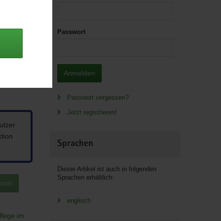
Passwort
Anmelden
Passwort vergessen?
Jetzt registrieren!
utzer
ktion
Sprachen
Dieser Artikel ist auch in folgenden
Sprachen erhältlich:
korb
englisch
lege im