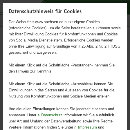
P
P
P
H
S
o
o
o
a
e
Datenschutzhinweis für Cookies
r
r
r
u
r
Publikationen
Der Webauftritt www.sachsen.de nutzt eigene Cookies
t
t
t
p
v
(erforderliche Cookies), um die Seite bereitstellen zu können sowie
a
a
a
t
i
mit Ihrer Einwilligung Cookies für Komfortfunktionen und Cookies
l
l
l
i
c
Сопроводительная
Hauptinhalt
von Social Media Dienstleistern. Erforderliche Cookies werden
ü
n
t
n
e
ohne Ihre Einwilligung auf Grundlage von § 25 Abs. 2 Nr. 2 TTDSG
брошюра к
b
a
h
h
gespeichert und ausgelesen.
e
v
e
a
образовательному плану
r
i
m
l
Mit einem Klick auf die Schaltfläche »Verstanden« nehmen Sie
g
g
e
t
den Hinweis zur Kenntnis.
земли Саксония -
r
a
n
e
t
Mit einem Klick auf die Schaltfläche »Auswählen« können Sie
Begleitheft zum Sächsischen
i
i
Einwilligungen in das Setzen und Auslesen von Cookies für die
Nutzung von Komfortfunktionen und Soziale Medien erteilen.
f
o
Bildungsplan russisch
e
n
Ihre aktuellen Einstellungen können Sie jederzeit einsehen und
n
anpassen. Unter
Datenschutz
informieren wir Sie ausführlich
d
Elternbegleitheft
über Art und Umfang der Datenverarbeitung sowie Ihre Rechte.
e
Weitere Informationen finden Sie unter
Impressum
und
N