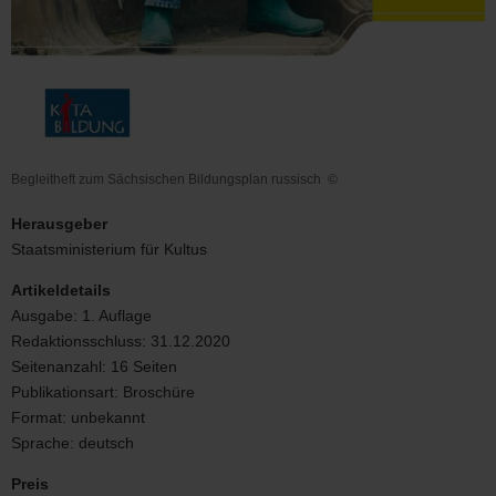
Begleitheft zum Sächsischen Bildungsplan russisch
©
Begleitheft
zum
Herausgeber
Sächsischen
Staatsministerium für Kultus
Bildungsplan
russisch
Artikeldetails
Ausgabe:
1. Auflage
Redaktionsschluss:
31.12.2020
Seitenanzahl:
16 Seiten
Publikationsart:
Broschüre
Format:
unbekannt
Sprache:
deutsch
Preis