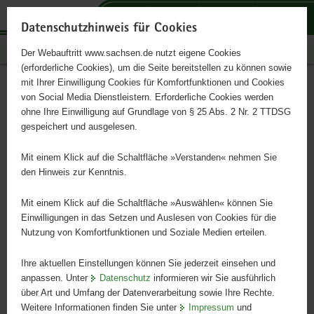
P
P
P
H
S
o
o
o
a
e
Datenschutzhinweis für Cookies
r
r
r
u
r
Publikationen
Der Webauftritt www.sachsen.de nutzt eigene Cookies
t
t
t
p
v
(erforderliche Cookies), um die Seite bereitstellen zu können sowie
a
a
a
t
i
mit Ihrer Einwilligung Cookies für Komfortfunktionen und Cookies
l
l
l
i
c
Körnerleguminosen im
Hauptinhalt
von Social Media Dienstleistern. Erforderliche Cookies werden
ü
n
t
n
e
ohne Ihre Einwilligung auf Grundlage von § 25 Abs. 2 Nr. 2 TTDSG
Ökologischen Landbau
b
a
h
h
gespeichert und ausgelesen.
e
v
e
a
r
i
m
l
Mit einem Klick auf die Schaltfläche »Verstanden« nehmen Sie
g
g
e
t
den Hinweis zur Kenntnis.
r
a
n
e
t
Mit einem Klick auf die Schaltfläche »Auswählen« können Sie
i
i
Einwilligungen in das Setzen und Auslesen von Cookies für die
Nutzung von Komfortfunktionen und Soziale Medien erteilen.
f
o
e
n
Ihre aktuellen Einstellungen können Sie jederzeit einsehen und
n
anpassen. Unter
Datenschutz
informieren wir Sie ausführlich
d
über Art und Umfang der Datenverarbeitung sowie Ihre Rechte.
e
Weitere Informationen finden Sie unter
Impressum
und
N